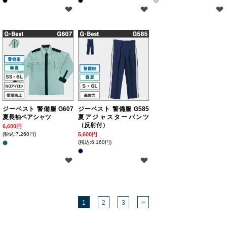
ジーベスト 警備服 G607
ジーベスト 警備服 G585
夏長袖ペアシャツ
夏アジャスターパンツ
（反射付）
6,600円
(税込:7,260円)
5,600円
(税込:6,160円)
1
2
3
>