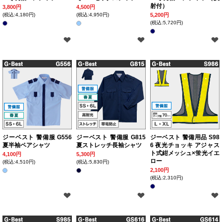
射付）
3,800円
4,500円
(税込:4,180円)
(税込:4,950円)
5,200円
(税込:5,720円)
ジーベスト 警備服 G556
ジーベスト 警備服 G815
ジーベスト 警備用品 S98
夏半袖ペアシャツ
夏ストレッチ長袖シャツ
6 夜光チョッキ アジャス
ト式紺メッシュ×蛍光イエ
4,100円
5,300円
ロー
(税込:4,510円)
(税込:5,830円)
2,100円
(税込:2,310円)