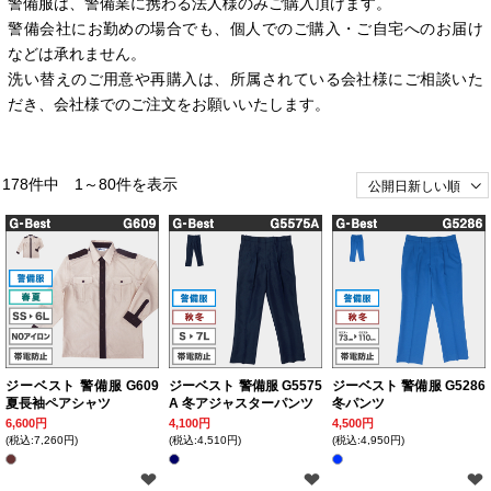
警備服は、警備業に携わる法人様のみご購入頂けます。
警備会社にお勤めの場合でも、個人でのご購入・ご自宅へのお届け
などは承れません。
洗い替えのご用意や再購入は、所属されている会社様にご相談いた
だき、会社様でのご注文をお願いいたします。
178件中 1～80件を表示
ジーベスト 警備服 G609
ジーベスト 警備服 G5575
ジーベスト 警備服 G5286
夏長袖ペアシャツ
A 冬アジャスターパンツ
冬パンツ
6,600円
4,100円
4,500円
(税込:7,260円)
(税込:4,510円)
(税込:4,950円)