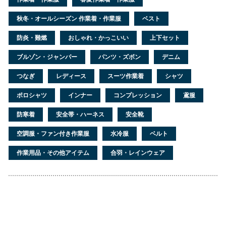
秋冬・オールシーズン 作業着・作業服
ベスト
防炎・難燃
おしゃれ・かっこいい
上下セット
ブルゾン・ジャンパー
パンツ・ズボン
デニム
つなぎ
レディース
スーツ作業着
シャツ
ポロシャツ
インナー
コンプレッション
鳶服
防寒着
安全帯・ハーネス
安全靴
空調服・ファン付き作業服
水冷服
ベルト
作業用品・その他アイテム
合羽・レインウェア