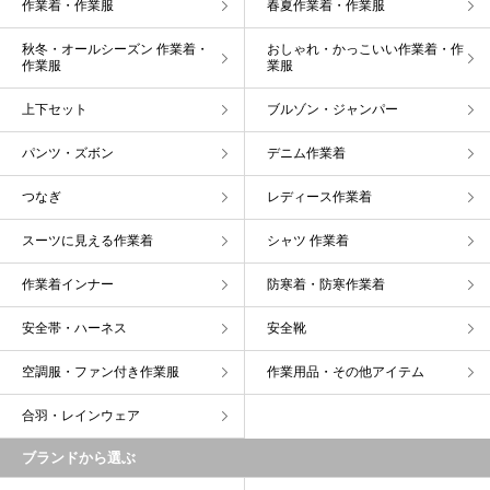
作業着・作業服
春夏作業着・作業服
秋冬・オールシーズン 作業着・
おしゃれ・かっこいい作業着・作
作業服
業服
上下セット
ブルゾン・ジャンパー
パンツ・ズボン
デニム作業着
つなぎ
レディース作業着
スーツに見える作業着
シャツ 作業着
作業着インナー
防寒着・防寒作業着
安全帯・ハーネス
安全靴
空調服・ファン付き作業服
作業用品・その他アイテム
合羽・レインウェア
ブランドから選ぶ