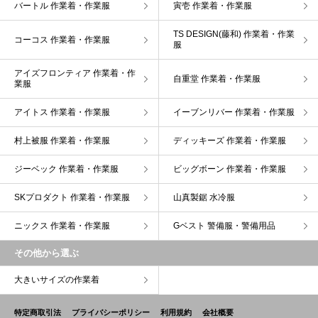
バートル 作業着・作業服
寅壱 作業着・作業服
TS DESIGN(藤和) 作業着・作業
コーコス 作業着・作業服
服
アイズフロンティア 作業着・作
自重堂 作業着・作業服
業服
アイトス 作業着・作業服
イーブンリバー 作業着・作業服
村上被服 作業着・作業服
ディッキーズ 作業着・作業服
ジーベック 作業着・作業服
ビッグボーン 作業着・作業服
SKプロダクト 作業着・作業服
山真製鋸 水冷服
ニックス 作業着・作業服
Gベスト 警備服・警備用品
その他から選ぶ
大きいサイズの作業着
特定商取引法
プライバシーポリシー
利用規約
会社概要