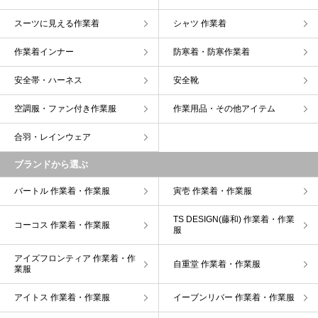
スーツに見える作業着
シャツ 作業着
作業着インナー
防寒着・防寒作業着
安全帯・ハーネス
安全靴
空調服・ファン付き作業服
作業用品・その他アイテム
合羽・レインウェア
ブランドから選ぶ
バートル 作業着・作業服
寅壱 作業着・作業服
TS DESIGN(藤和) 作業着・作業
コーコス 作業着・作業服
服
アイズフロンティア 作業着・作
自重堂 作業着・作業服
業服
アイトス 作業着・作業服
イーブンリバー 作業着・作業服