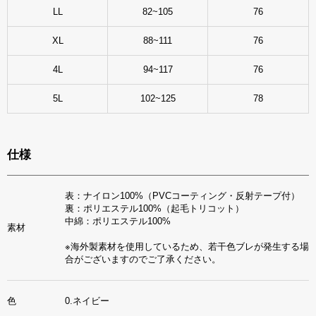
LL
82~105
76
XL
88~111
76
4L
94~117
76
5L
102~125
78
仕様
表：ナイロン100%（PVCコーティング・反射テープ付）
裏：ポリエステル100%（起毛トリコット）
中綿：ポリエステル100%
素材
※海外製素材を使用しているため、若干色ブレが発生する場
合がございますのでご了承ください。
色
0.ネイビー