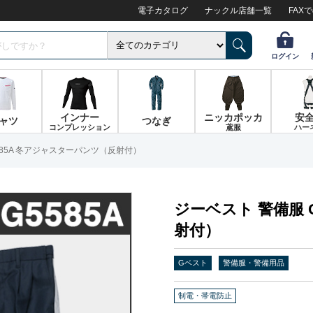
電子カタログ
ナックル店舗一覧
FAX
ログイン
インナー
ニッカポッカ
安
ャツ
つなぎ
コンプレッション
鳶服
ハー
585A 冬アジャスターパンツ（反射付）
ジーベスト 警備服 
射付）
Gベスト
警備服・警備用品
制電・帯電防止