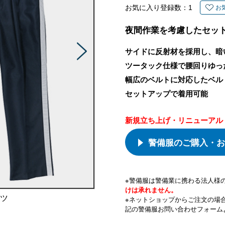
お気に入り登録数：
1
お
夜間作業を考慮したセッ
サイドに反射材を採用し、暗
ツータック仕様で腰回りゆっ
幅広のベルトに対応したベル
セットアップで着用可能
新規立ち上げ・リニューアル
警備服のご購入・お
※警備服は警備業に携わる法人様
けは承れません。
ンツ
※ネットショップからご注文の場
記の警備服お問い合わせフォーム