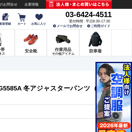
でのお問合せ
企業情報
03-6424-4511
受付時間 : 平日8:30-17:30
新規登録
カート
お気に入り
メールでお問合せ
ご利用ガイド
全帯
作業用品
安全靴
防寒着
ネス
その他アイテム
G5585A 冬アジャスターパンツ（反