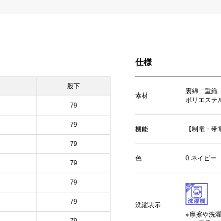
仕様
股下
裏綿二重織
素材
ポリエステル
79
79
機能
【制電・帯
79
色
0.ネイビ
79
79
79
洗濯表示
※摩擦や洗
79