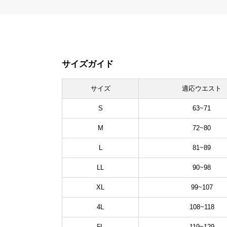
サイズガイド
サイズ
適応ウエスト
S
63~71
M
72~80
L
81~89
LL
90~98
XL
99~107
4L
108~118
5L
119~129