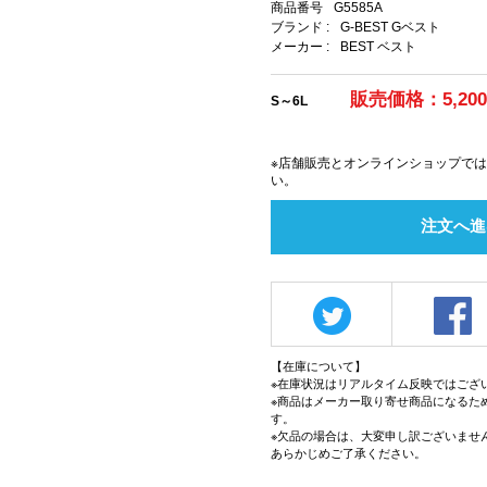
商品番号
G5585A
ブランド :
G-BEST Gベスト
メーカー :
BEST ベスト
販売価格：5,20
S～6L
※店舗販売とオンラインショップで
い。
注文へ進
【在庫について】
※在庫状況はリアルタイム反映ではござ
※商品はメーカー取り寄せ商品になるた
す。
※欠品の場合は、大変申し訳ございませ
あらかじめご了承ください。