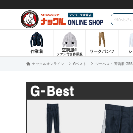
空調服®
作業着
ワークパンツ
シ
ファン付き作業服
ナックルオンライン
Gベスト
ジーベスト 警備服 G5