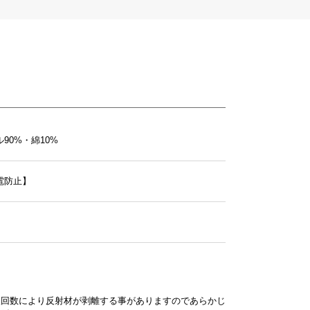
90%・綿10%
電防止】
ー
濯回数により反射材が剥離する事がありますのであらかじ