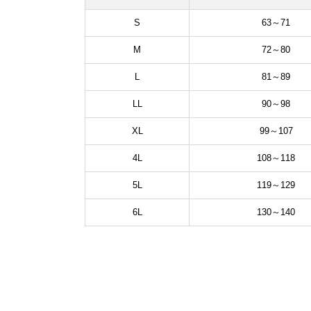
S
63～71
M
72～80
L
81～89
LL
90～98
XL
99～107
4L
108～118
5L
119～129
6L
130～140