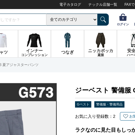
電子カタログ
ナックル店舗一覧
FAX
ログイン
インナー
ニッカポッカ
安
ャツ
つなぎ
コンプレッション
鳶服
ハー
73 夏アジャスターパンツ
ジーベスト 警備服 
Gベスト
警備服・警備用品
お気に入り登録数：
2
お
ラクなのに見た目もしっ