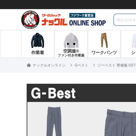
空調服®
作業着
ワークパンツ
シ
ファン付き作業服
ナックルオンライン
Gベスト
ジーベスト 警備服 G5