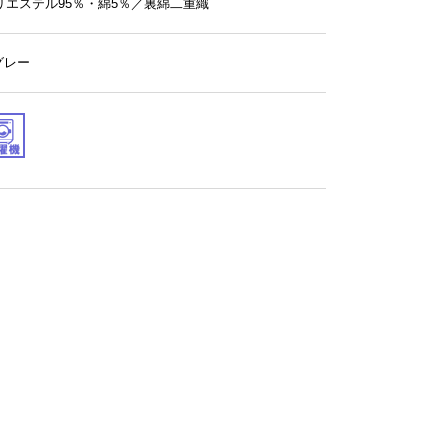
リエステル95％・綿5％／裏綿二重織
.グレー