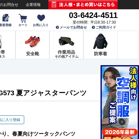
でのお問合せ
企業情報
03-6424-4511
受付時間 : 平日8:30-17:30
新規登録
カート
お気に入り
メールでお問合せ
ご利用ガイド
全帯
作業用品
安全靴
防寒着
ネス
その他アイテム
G573 夏アジャスターパンツ
気に入り登録
かり、春夏向けツータックパンツ