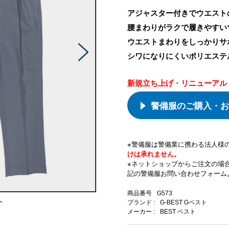
アジャスター付きでウエスト
腰まわりがラクで履きやすい
ウエストまわりをしっかりサ
シワになりにくいポリエステ
新規立ち上げ・リニューアル
警備服のご購入・お
※警備服は警備業に携わる法人様
けは承れません。
※ネットショップからご注文の場
記の警備服お問い合わせフォーム
商品番号
G573
ト
ブランド :
G-BEST Gベスト
メーカー :
BEST ベスト