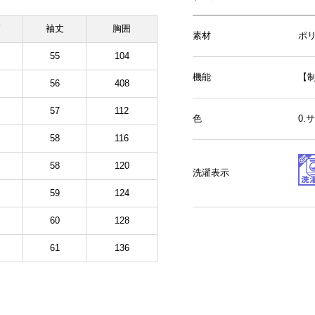
幅
袖丈
胸囲
素材
ポリ
55
104
機能
【
56
408
57
112
色
0
58
116
58
120
洗濯表示
59
124
60
128
61
136