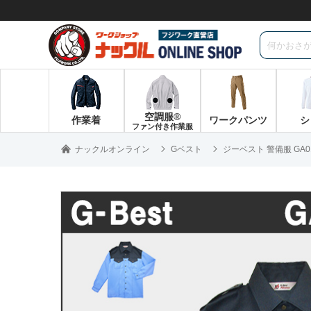
空調服®
作業着
ワークパンツ
シ
ファン付き作業服
ナックルオンライン
Gベスト
ジーベスト 警備服 GA