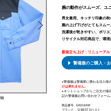
腕の動作がスムーズ、ユ
男女兼用、キッチリ印象の秋
腕の上げ下げがとてもスムー
洗濯後が乾きやすい、ポリエ
リサイクル対応商品で、環境
新規立ち上げ・リニューアル
警備服のご購入・お
※警備服は警備業に携わる法人様
けは承れません。
※ネットショップからご注文の場
記の警備服お問い合わせフォーム
き袖
商品番号
GA016AW
ブランド :
G-BEST Gベスト