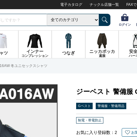
電子カタログ
ナックル店舗一覧
FAX
ログイン
インナー
ニッカポッカ
安
ャツ
つなぎ
コンプレッション
鳶服
ハー
016AW 冬ユニセックスシャツ
ジーベスト 警備服 
Gベスト
警備服・警備用品
制電・帯電防止
お気に入り登録数：
2
お