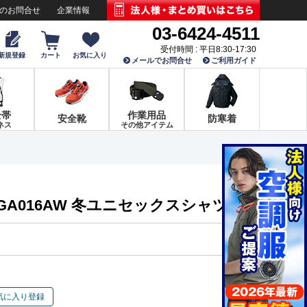
でのお問合せ
企業情報
03-6424-4511
受付時間 : 平日8:30-17:30
新規登録
カート
お気に入り
メールでお問合せ
ご利用ガイド
全帯
作業用品
安全靴
防寒着
ネス
その他アイテム
GA016AW 冬ユニセックスシャツ
気に入り登録