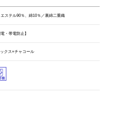
エステル90％、綿10％／裏綿二重織
制電・帯電防止】
.サックス×チャコール