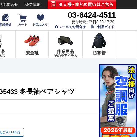
でのお問合せ
企業情報
03-6424-4511
受付時間 : 平日8:30-17:30
新規登録
カート
お気に入り
メールでお問合せ
ご利用ガイド
全帯
作業用品
安全靴
防寒着
ネス
その他アイテム
G5433 冬長袖ペアシャツ
気に入り登録