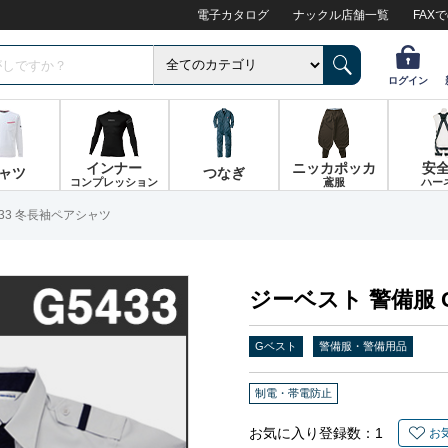
電子カタログ
ナックル店舗一覧
FAX
ログイン
インナー
ニッカポッカ
安
ャツ
つなぎ
コンプレッション
鳶服
ハー
433 冬長袖ペアシャツ
ジーベスト 警備服 
Gベスト
警備服・警備用品
制電・帯電防止
お気に入り登録数：
1
お