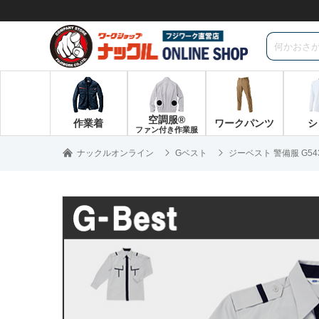
空調服®
作業着
ワークパンツ
シ
ファン付き作業服
ナックルオンライン
Gベスト
ジーベスト 警備服 G5