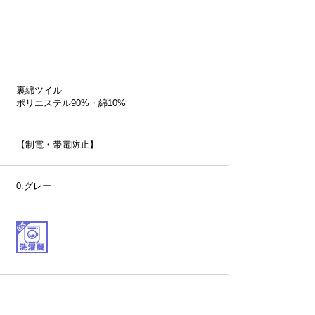
裏綿ツイル
ポリエステル90%・綿10%
【制電・帯電防止】
0.グレー