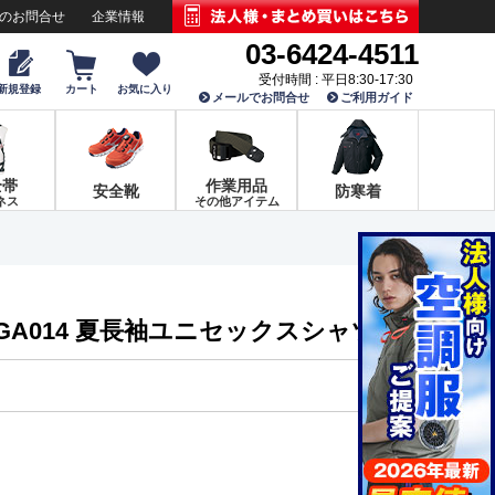
でのお問合せ
企業情報
03-6424-4511
受付時間 : 平日8:30-17:30
新規登録
カート
お気に入り
メールでお問合せ
ご利用ガイド
全帯
作業用品
安全靴
防寒着
ネス
その他アイテム
GA014 夏長袖ユニセックスシャツ