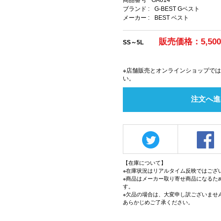
商品番号
GA014
ブランド :
G-BEST Gベスト
メーカー :
BEST ベスト
販売価格：5,50
SS～5L
※店舗販売とオンラインショップで
い。
注文へ進
【在庫について】
※在庫状況はリアルタイム反映ではござ
※商品はメーカー取り寄せ商品になるた
す。
※欠品の場合は、大変申し訳ございませ
あらかじめご了承ください。