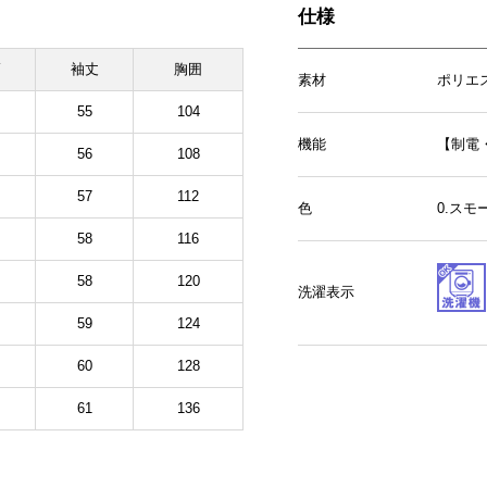
仕様
幅
袖丈
胸囲
素材
ポリエ
55
104
機能
【制電
56
108
57
112
色
0.ス
58
116
58
120
洗濯表示
59
124
60
128
61
136