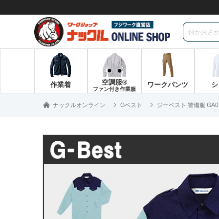
空調服®
作業着
ワークパンツ
シ
ファン付き作業服
ナックルオンライン
Gベスト
ジーベスト 警備服 GA