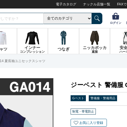
電子カタログ
ナックル店舗一覧
FAX
ログイン
インナー
ニッカポッカ
安
ャツ
つなぎ
コンプレッション
鳶服
ハー
014 夏長袖ユニセックスシャツ
ジーベスト 警備服 
Gベスト
警備服・警備用品
制電・帯電防止
お気に入り登録