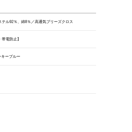
ステル92％、綿8％／高通気ブリーズクロス
・帯電防止】
モーキーブルー