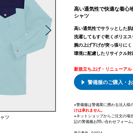
高い通気性で快適な着心
シャツ
高い通気性でサラッとした肌
洗濯してもすぐ乾くポリエス
腕の上げ下げが突っ張りにく
環境に配慮したリサイクル対
新規立ち上げ・リニューアル
警備服のご購入・お
※警備服は警備業に携わる法人様
けは承れません。
※ネットショップからご注文の場
シャツ
記の警備服お問い合わせフォーム