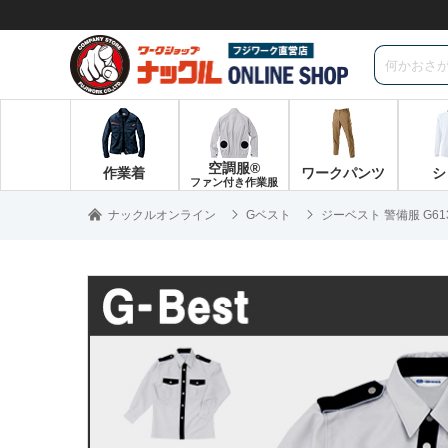
空調服®
作業着
ワークパンツ
シ
ファン付き作業服
ナックルオンライン
Gベスト
ジーベスト 警備服 G6