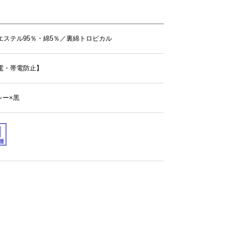
エステル95％・綿5％／裏綿トロピカル
電・帯電防止】
グレー×黒