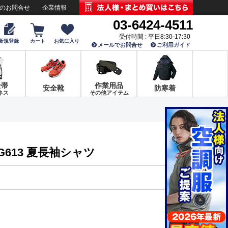
でのお問合せ
企業情報
03-6424-4511
受付時間 : 平日8:30-17:30
新規登録
カート
お気に入り
メールでお問合せ
ご利用ガイド
全帯
作業用品
安全靴
防寒着
ネス
その他アイテム
G613 夏長袖シャツ