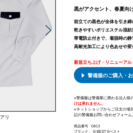
黒がアクセント、春夏向
前立ての黒色が全体を引き締
乾きやすいポリエステル混紡
帯電防止付きで、着脱時の静
高耐光加工により色あせや変
新規立ち上げ・リニューアル
警備服のご購入・お
※警備服は警備業に携わる法人様
けは承れません。
※ネットショップからご注文の場
記の警備服お問い合わせフォーム
果アリ
商品番号
G613
ブランド :
G-BEST Gベスト