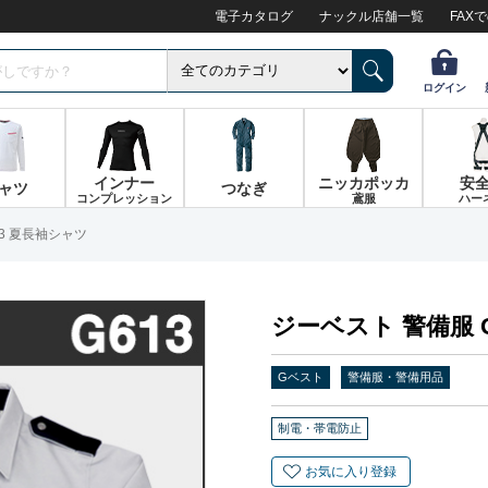
電子カタログ
ナックル店舗一覧
FAX
ログイン
インナー
ニッカポッカ
安
ャツ
つなぎ
コンプレッション
鳶服
ハー
13 夏長袖シャツ
ジーベスト 警備服 
Gベスト
警備服・警備用品
制電・帯電防止
お気に入り登録