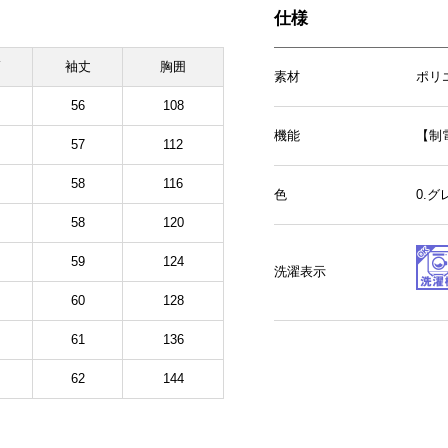
仕様
幅
袖丈
胸囲
素材
ポリ
56
108
機能
【制
57
112
58
116
色
0.
58
120
59
124
洗濯表示
60
128
61
136
62
144