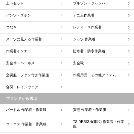
上下セット
ブルゾン・ジャンパー
パンツ・ズボン
デニム作業着
つなぎ
レディース作業着
スーツに見える作業着
シャツ 作業着
作業着インナー
防寒着・防寒作業着
安全帯・ハーネス
安全靴
空調服・ファン付き作業服
作業用品・その他アイテム
合羽・レインウェア
ブランドから選ぶ
バートル 作業着・作業服
寅壱 作業着・作業服
TS DESIGN(藤和) 作業着・作業
コーコス 作業着・作業服
服