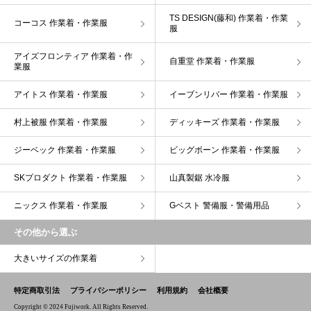
TS DESIGN(藤和) 作業着・作業
コーコス 作業着・作業服
服
アイズフロンティア 作業着・作
自重堂 作業着・作業服
業服
アイトス 作業着・作業服
イーブンリバー 作業着・作業服
村上被服 作業着・作業服
ディッキーズ 作業着・作業服
ジーベック 作業着・作業服
ビッグボーン 作業着・作業服
SKプロダクト 作業着・作業服
山真製鋸 水冷服
ニックス 作業着・作業服
Gベスト 警備服・警備用品
その他から選ぶ
大きいサイズの作業着
特定商取引法
プライバシーポリシー
利用規約
会社概要
Copyright © 2024 Fujiwork. All Rights Reserved.