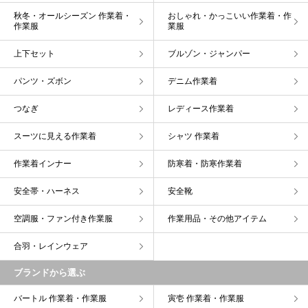
秋冬・オールシーズン 作業着・
おしゃれ・かっこいい作業着・作
作業服
業服
上下セット
ブルゾン・ジャンパー
パンツ・ズボン
デニム作業着
つなぎ
レディース作業着
スーツに見える作業着
シャツ 作業着
作業着インナー
防寒着・防寒作業着
安全帯・ハーネス
安全靴
空調服・ファン付き作業服
作業用品・その他アイテム
合羽・レインウェア
ブランドから選ぶ
バートル 作業着・作業服
寅壱 作業着・作業服