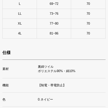
L
69~72
70
LL
73~76
70
XL
77~80
70
4L
81~86
70
仕様
裏綿ツイル
素材
ポリエステル90%・綿10%
機能
【制電・帯電防止】
色
0.ネイビー