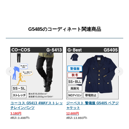
G5485のコーディネート関連商品
コーコス G5413 4WAYストレッ
ジーベスト 警備服 G5405 ペアジ
ジー
チレインパンツ
ャケット
ルゾ
3,180円
12,600円
10,
(税込:3,498円)
(税込:13,860円)
(税込: