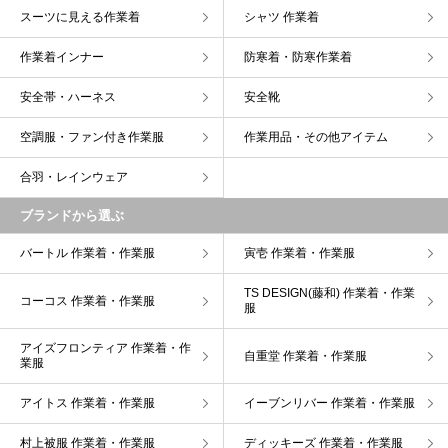
スーツに見える作業着
シャツ 作業着
作業着インナー
防寒着・防寒作業着
安全帯・ハーネス
安全靴
空調服・ファン付き作業服
作業用品・その他アイテム
合羽・レインウェア
ブランドから選ぶ
バートル 作業着・作業服
寅壱 作業着・作業服
TS DESIGN(藤和) 作業着・作業
コーコス 作業着・作業服
服
アイズフロンティア 作業着・作
自重堂 作業着・作業服
業服
アイトス 作業着・作業服
イーブンリバー 作業着・作業服
村上被服 作業着・作業服
ディッキーズ 作業着・作業服