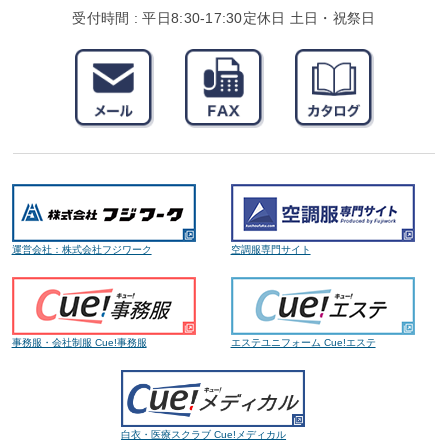
受付時間 : 平日8:30-17:30
定休日 土日・祝祭日
運営会社：株式会社フジワーク
空調服専門サイト
事務服・会社制服 Cue!事務服
エステユニフォーム Cue!エステ
白衣・医療スクラブ Cue!メディカル