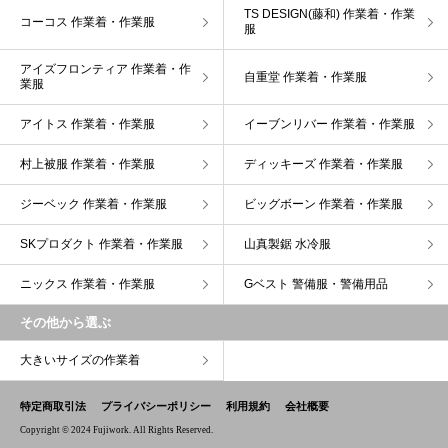
TS DESIGN(藤和) 作業着・作業
コーコス 作業着・作業服
服
アイズフロンティア 作業着・作
自重堂 作業着・作業服
業服
アイトス 作業着・作業服
イーブンリバー 作業着・作業服
村上被服 作業着・作業服
ディッキーズ 作業着・作業服
ジーベック 作業着・作業服
ビッグボーン 作業着・作業服
SKプロダクト 作業着・作業服
山真製鋸 水冷服
ニックス 作業着・作業服
Gベスト 警備服・警備用品
その他から選ぶ
大きいサイズの作業着
特定商取引法
プライバシーポリシー
利用規約
会社概要
Copyright © 2024 Fujiwork. All Rights Reserved.