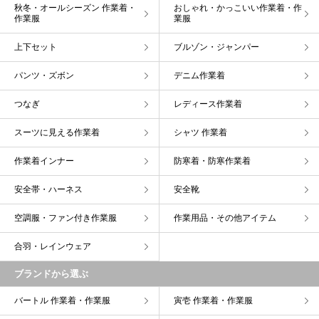
秋冬・オールシーズン 作業着・
おしゃれ・かっこいい作業着・作
作業服
業服
上下セット
ブルゾン・ジャンパー
パンツ・ズボン
デニム作業着
つなぎ
レディース作業着
スーツに見える作業着
シャツ 作業着
作業着インナー
防寒着・防寒作業着
安全帯・ハーネス
安全靴
空調服・ファン付き作業服
作業用品・その他アイテム
合羽・レインウェア
ブランドから選ぶ
バートル 作業着・作業服
寅壱 作業着・作業服