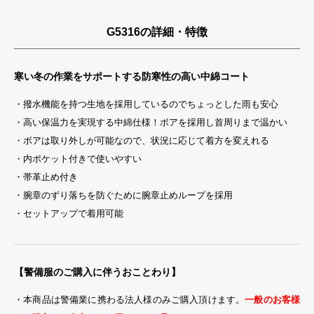
G5316の詳細・特徴
寒い冬の作業をサポートする防寒性の高い中綿コート
・撥水機能を持つ生地を採用しているのでちょっとした雨も安心
・高い保温力を実現する中綿仕様！ボアを採用し首周りまで温かい
・ボアは取り外しが可能なので、状況に応じて着方を変えれる
・内ポケット付きで使いやすい
・帯革止め付き
・腕章のずり落ちを防ぐために腕章止めループを採用
・セットアップで着用可能
【警備服のご購入に伴うおことわり】
・本商品は警備業に携わる法人様のみご購入頂けます。
一般のお客様