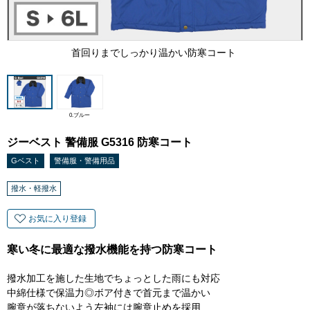
首回りまでしっかり温かい防寒コート
0.ブルー
ジーベスト 警備服 G5316 防寒コート
Gベスト
警備服・警備用品
撥水・軽撥水
お気に入り登録
寒い冬に最適な撥水機能を持つ防寒コート
撥水加工を施した生地でちょっとした雨にも対応
中綿仕様で保温力◎ボア付きで首元まで温かい
腕章が落ちないよう左袖には腕章止めを採用