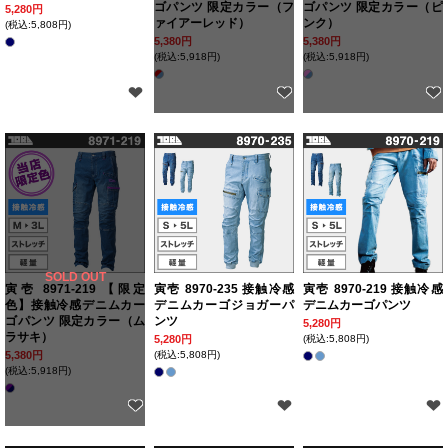
ゴパンツ 限定カラー（フ
ゴパンツ 限定カラー（ピ
5,280円
ァイアーレッド）
ンク）
(税込:5,808円)
5,380円
5,380円
(税込:5,918円)
(税込:5,918円)
SOLD OUT
寅壱 8971-219 【限定
寅壱 8970-235 接触冷感
寅壱 8970-219 接触冷感
色】接触冷感デニムカー
デニムカーゴジョガーパ
デニムカーゴパンツ
ゴパンツ 限定カラー（ム
ンツ
5,280円
ラサキ）
5,280円
(税込:5,808円)
5,380円
(税込:5,808円)
(税込:5,918円)