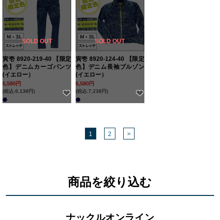
SOLD OUT
SOLD OUT
寅壱 8920-219-40 【限定
寅壱 8920-124-40 【限定
色】デニムカーゴパンツ
色】デニム長袖ブルゾン
(イエロー）
(イエロー）
5,580円
6,580円
(税込:6,138円)
(税込:7,238円)
1
2
>
商品を絞り込む
ナックルオンライン