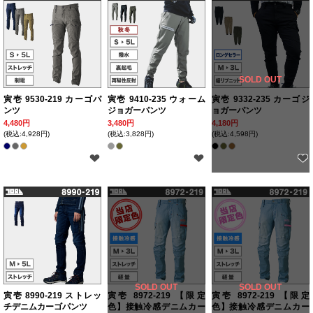
SOLD OUT
寅壱 9530-219 カーゴパ
寅壱 9410-235 ウォーム
寅壱 9332-235 カーゴジ
ンツ
ジョガーパンツ
ョガーパンツ
4,480円
3,480円
4,180円
(税込:4,928円)
(税込:3,828円)
(税込:4,598円)
SOLD OUT
SOLD OUT
寅壱 8990-219 ストレッ
寅壱 8972-219 【限定
寅壱 8972-219 【限定
チデニムカーゴパンツ
色】接触冷感デニムカー
色】接触冷感デニムカー