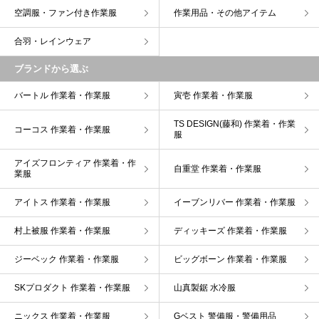
空調服・ファン付き作業服
作業用品・その他アイテム
合羽・レインウェア
ブランドから選ぶ
バートル 作業着・作業服
寅壱 作業着・作業服
TS DESIGN(藤和) 作業着・作業
コーコス 作業着・作業服
服
アイズフロンティア 作業着・作
自重堂 作業着・作業服
業服
アイトス 作業着・作業服
イーブンリバー 作業着・作業服
村上被服 作業着・作業服
ディッキーズ 作業着・作業服
ジーベック 作業着・作業服
ビッグボーン 作業着・作業服
SKプロダクト 作業着・作業服
山真製鋸 水冷服
ニックス 作業着・作業服
Gベスト 警備服・警備用品