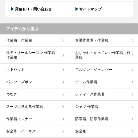
見積もり・問い合わせ
サイトマップ
アイテムから選ぶ
作業着・作業服
春夏作業着・作業服
秋冬・オールシーズン 作業着・
おしゃれ・かっこいい作業着・作
作業服
業服
上下セット
ブルゾン・ジャンパー
パンツ・ズボン
デニム作業着
つなぎ
レディース作業着
スーツに見える作業着
シャツ 作業着
作業着インナー
防寒着・防寒作業着
安全帯・ハーネス
安全靴