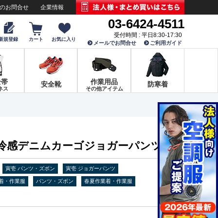
でのお問合せ
企業情報
03-6424-4511
受付時間 : 平日8:30-17:30
新規登録
カート
お気に入り
メールでお問合せ
ご利用ガイド
全帯
作業用品
安全靴
防寒着
ネス
その他アイテム
5 接触冷感デニムカーゴジョガーパンツ
寅壱 パンツ・ズボン
寅壱 ジョガーパンツ
着・作業服
パンツ・ズボン
春夏作業着・作業服