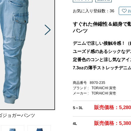
お気に入り登録数：
36
すぐれた伸縮性＆細身で
パンツ
デニムで涼しい接触冷感！（
ユーズド感のあるシックなデ
定番色のコンと涼し気なアイ
7.3ozの薄手ストレッチデニ
商品番号
8970-235
ブランド :
TORAICHI 寅壱
メーカー :
TORAICHI 寅壱
販売価格：5,28
S～3L
ゴジョガーパンツ
販売価格：5,38
4L