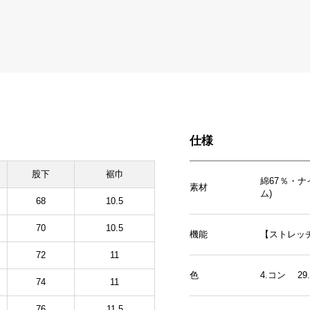
仕様
股下
裾巾
綿67％・
素材
ム)
68
10.5
70
10.5
機能
【ストレッ
72
11
色
4.コン 2
74
11
76
11.5