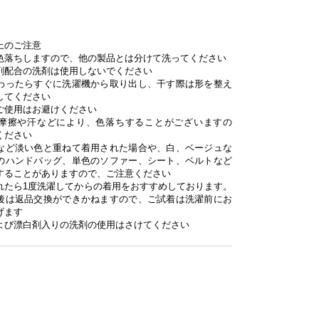
上のご注意
色落ちしますので、他の製品とは分けて洗ってください
剤配合の洗剤は使用しないでください
わったらすぐに洗濯機から取り出し、干す際は形を整え
してください
ご使用はお避けください
摩擦や汗などにより、色落ちすることがございますの
ください
など淡い色と重ねて着用された場合や、白、ベージュな
のハンドバッグ、単色のソファー、シート、ベルトなど
することがありますので、ご注意ください
れたら1度洗濯してからの着用をおすすめしております。
後は返品交換ができかねますので、ご試着は洗濯前にお
げます
よび漂白剤入りの洗剤の使用はさけてください