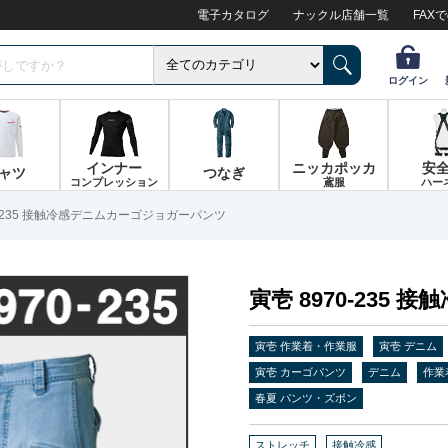
電子カタログ
ナックル店舗一覧
FAX
ログイン
インナー
ニッカポッカ
安
ャツ
つなぎ
コンプレッション
鳶服
ハー
0-235 接触冷感デニムカーゴジョガーパンツ
寅壱 8970-23
寅壱 作業着・作業服
寅壱 デニム
寅壱 カーゴパンツ
デニム
作業
春夏 パンツ・ズボン
ストレッチ
接触冷感