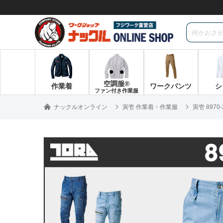
空調服®
作業着
ワークパンツ
シ
ファン付き作業服
ナックルオンライン
寅壱 作業着・作業服
寅壱 897