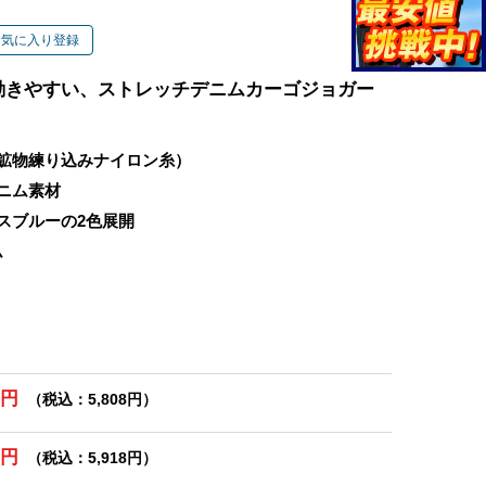
お気に入り登録
動きやすい、ストレッチデニムカーゴジョガー
鉱物練り込みナイロン糸）
ニム素材
スブルーの2色展開
ム
0円
（税込：5,808円）
0円
（税込：5,918円）