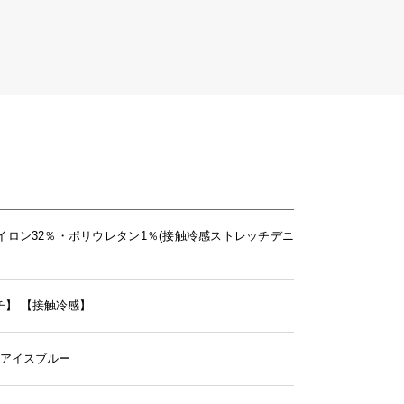
ナイロン32％・ポリウレタン1％(接触冷感ストレッチデニ
チ】
【接触冷感】
9.アイスブルー