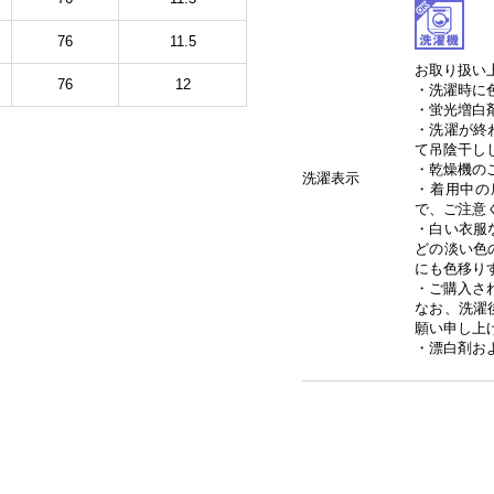
76
11.5
お取り扱い
76
12
・洗濯時に
・蛍光増白
・洗濯が終
て吊陰干し
・乾燥機の
洗濯表示
・着用中の
で、ご注意
・白い衣服
どの淡い色
にも色移り
・ご購入さ
なお、洗濯
願い申し上
・漂白剤お