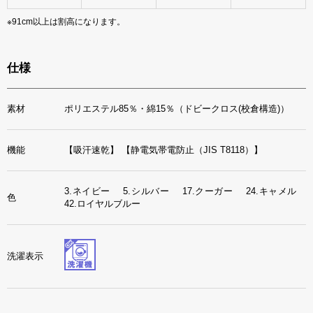
※91cm以上は割高になります。
仕様
素材
ポリエステル85％・綿15％（ドビークロス(校倉構造)）
機能
【吸汗速乾】
【静電気帯電防止（JIS T8118）】
3.ネイビー 5.シルバー 17.クーガー 24.キャメル
色
42.ロイヤルブルー
洗濯表示