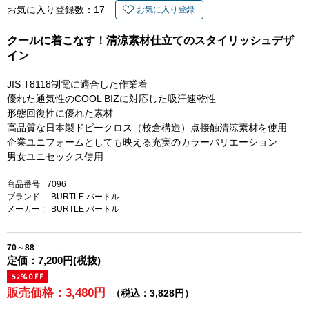
お気に入り登録数：
17
お気に入り登録
クールに着こなす！清涼素材仕立てのスタイリッシュデザ
イン
JIS T8118制電に適合した作業着
優れた通気性のCOOL BIZに対応した吸汗速乾性
形態回復性に優れた素材
高品質な日本製ドビークロス（校倉構造）点接触清涼素材を使用
企業ユニフォームとしても映える充実のカラーバリエーション
男女ユニセックス使用
商品番号
7096
ブランド :
BURTLE バートル
メーカー :
BURTLE バートル
70～88
定価：7,200円(税抜)
52%OFF
販売価格：3,480円
（税込：3,828円）