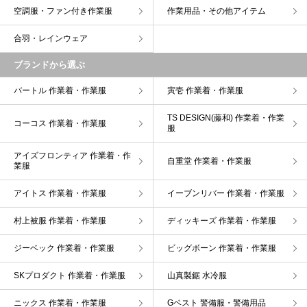
空調服・ファン付き作業服
作業用品・その他アイテム
合羽・レインウェア
ブランドから選ぶ
バートル 作業着・作業服
寅壱 作業着・作業服
TS DESIGN(藤和) 作業着・作業
コーコス 作業着・作業服
服
アイズフロンティア 作業着・作
自重堂 作業着・作業服
業服
アイトス 作業着・作業服
イーブンリバー 作業着・作業服
村上被服 作業着・作業服
ディッキーズ 作業着・作業服
ジーベック 作業着・作業服
ビッグボーン 作業着・作業服
SKプロダクト 作業着・作業服
山真製鋸 水冷服
ニックス 作業着・作業服
Gベスト 警備服・警備用品