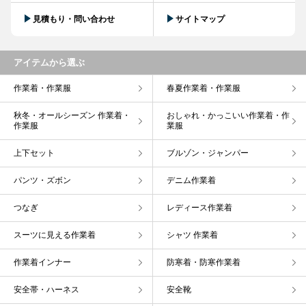
見積もり・問い合わせ
サイトマップ
アイテムから選ぶ
作業着・作業服
春夏作業着・作業服
秋冬・オールシーズン 作業着・
おしゃれ・かっこいい作業着・作
作業服
業服
上下セット
ブルゾン・ジャンパー
パンツ・ズボン
デニム作業着
つなぎ
レディース作業着
スーツに見える作業着
シャツ 作業着
作業着インナー
防寒着・防寒作業着
安全帯・ハーネス
安全靴