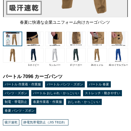
春夏に快適な企業ユニフォーム向けカーゴパンツ
3.ネイビー
5.シルバー
17.クーガー
24.キャメル
42.ロイヤルブルー
バートル 7096 カーゴパンツ
バートル 作業着・作業服
バートル パンツ・ズボン
バートル 春夏
パンツ・ズボン
バートル おしゃれ・かっこいい
ストレッチ・動きやすい
制電・帯電防止
春夏作業着・作業服
おしゃれ・かっこいい
春夏 パンツ・ズボン
吸汗速乾
静電気帯電防止（JIS T8118）