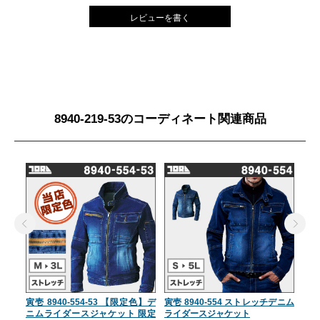
レビューを書く
8940-219-53のコーディネート関連商品
寅壱 8940-554-53 【限定色】デ
寅壱 8940-554 ストレッチデニム
寅壱
ニムライダースジャケット 限定
ライダースジャケット
カー