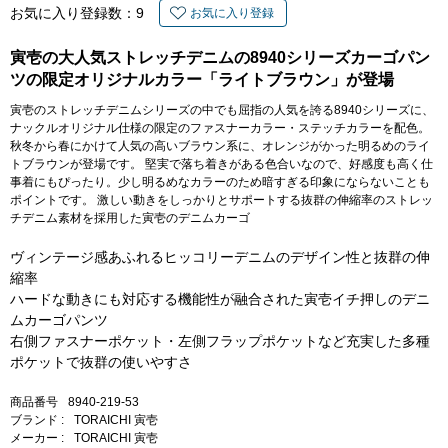
お気に入り登録数：
9
お気に入り登録
寅壱の大人気ストレッチデニムの8940シリーズカーゴパン
ツの限定オリジナルカラー「ライトブラウン」が登場
寅壱のストレッチデニムシリーズの中でも屈指の人気を誇る8940シリーズに、
ナックルオリジナル仕様の限定のファスナーカラー・ステッチカラーを配色。
秋冬から春にかけて人気の高いブラウン系に、オレンジがかった明るめのライ
トブラウンが登場です。 堅実で落ち着きがある色合いなので、好感度も高く仕
事着にもぴったり。少し明るめなカラーのため暗すぎる印象にならないことも
ポイントです。 激しい動きをしっかりとサポートする抜群の伸縮率のストレッ
チデニム素材を採用した寅壱のデニムカーゴ
ヴィンテージ感あふれるヒッコリーデニムのデザイン性と抜群の伸
縮率
ハードな動きにも対応する機能性が融合された寅壱イチ押しのデニ
ムカーゴパンツ
右側ファスナーポケット・左側フラップポケットなど充実した多種
ポケットで抜群の使いやすさ
商品番号
8940-219-53
ブランド :
TORAICHI 寅壱
メーカー :
TORAICHI 寅壱