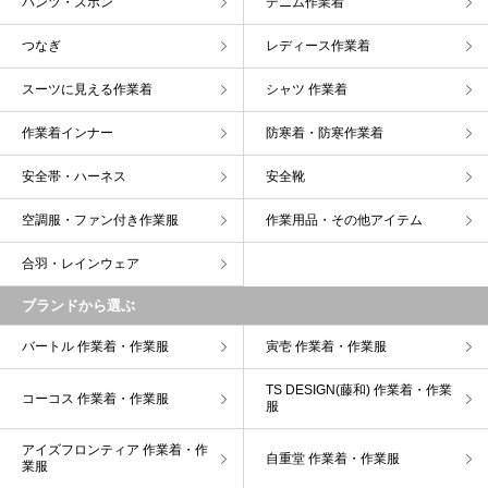
パンツ・ズボン
デニム作業着
つなぎ
レディース作業着
スーツに見える作業着
シャツ 作業着
作業着インナー
防寒着・防寒作業着
安全帯・ハーネス
安全靴
空調服・ファン付き作業服
作業用品・その他アイテム
合羽・レインウェア
ブランドから選ぶ
バートル 作業着・作業服
寅壱 作業着・作業服
TS DESIGN(藤和) 作業着・作業
コーコス 作業着・作業服
服
アイズフロンティア 作業着・作
自重堂 作業着・作業服
業服