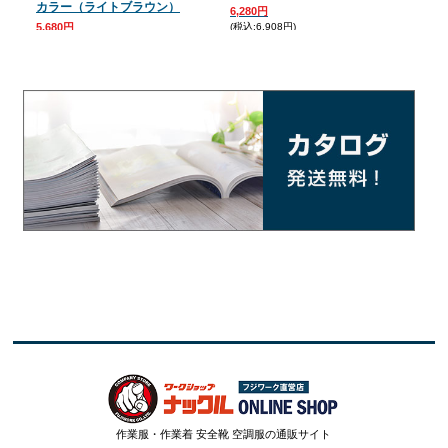
カラー（ライトブラウン）
6,280円
5,5
5,680円
(税込:6,908円)
(税込:
(税込:6,248円)
作業服・作業着 安全靴 空調服の通販サイト