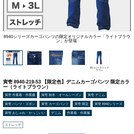
8940シリーズカーゴパンツの限定オリジナルカラー「ライトブラウ
ン」が登場
53.コン×ライトブ
ラウン
寅壱 8940-219-53 【限定色】デニムカーゴパンツ 限定カラ
ー（ライトブラウン）
寅壱 作業着・作業服
寅壱 秋冬・オールシーズン
寅壱 デニム
寅壱 パンツ・ズボン
寅壱 カーゴパンツ
寅壱 限定
寅壱 8940シリーズ
寅壱 おしゃれ・かっこいい
デニム
作業着・作業服
ストレッチ