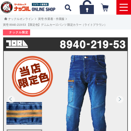
ナックルオンライン
寅壱 作業着・作業服
寅壱 8940-219-53 【限定色】デニムカーゴパンツ 限定カラー（ライトブラウン）
ナックル限定