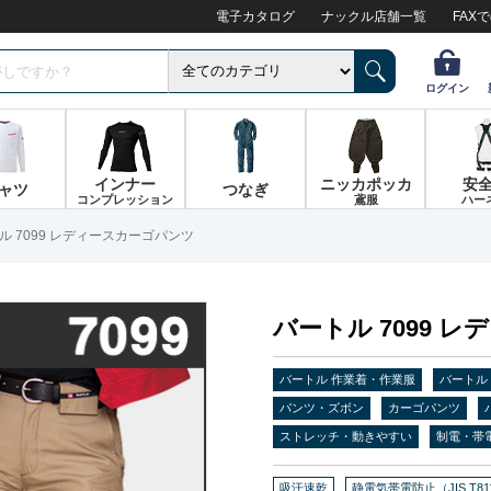
電子カタログ
ナックル店舗一覧
FAX
ログイン
インナー
ニッカポッカ
安
ャツ
つなぎ
コンプレッション
鳶服
ハー
ル 7099 レディースカーゴパンツ
バートル 7099 
バートル 作業着・作業服
バートル
パンツ・ズボン
カーゴパンツ
ストレッチ・動きやすい
制電・帯
吸汗速乾
静電気帯電防止（JIS T81