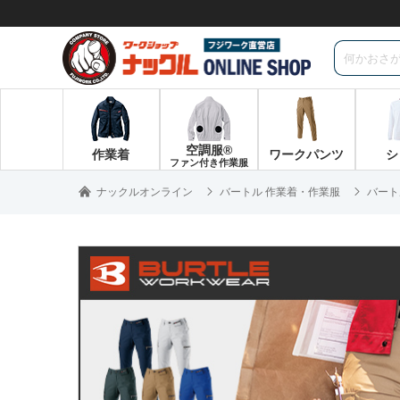
空調服®
作業着
ワークパンツ
シ
ファン付き作業服
ナックルオンライン
バートル 作業着・作業服
バート