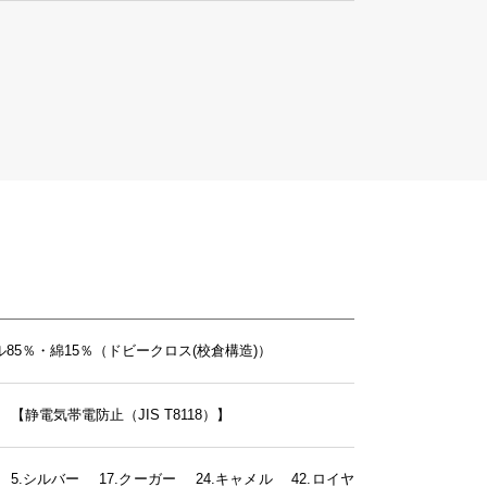
85％・綿15％（ドビークロス(校倉構造)）
】
【静電気帯電防止（JIS T8118）】
 5.シルバー 17.クーガー 24.キャメル 42.ロイヤ