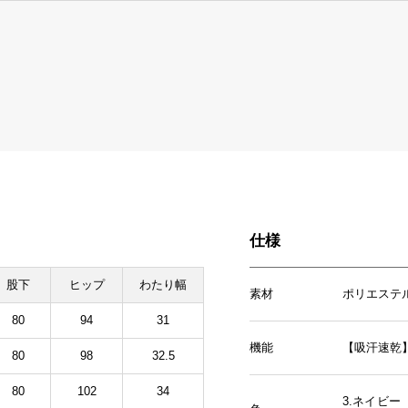
仕様
股下
ヒップ
わたり幅
素材
ポリエステル
80
94
31
機能
【吸汗速乾
80
98
32.5
80
102
34
3.ネイビー