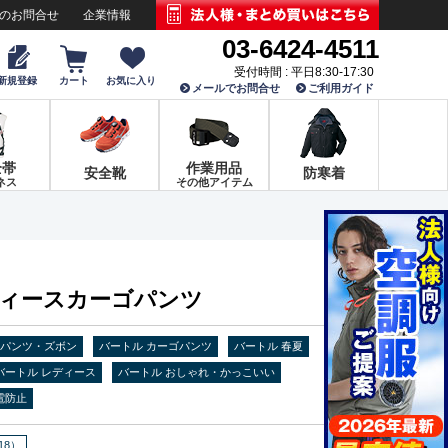
でのお問合せ
企業情報
03-6424-4511
受付時間 : 平日8:30-17:30
新規登録
カート
お気に入り
メールでお問合せ
ご利用ガイド
全帯
作業用品
安全靴
防寒着
ネス
その他アイテム
レディースカーゴパンツ
 パンツ・ズボン
バートル カーゴパンツ
バートル 春夏
バートル レディース
バートル おしゃれ・かっこいい
電防止
18）