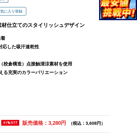
お気に入り登録
素材仕立てのスタイリッシュデザイン
業着
に対応した吸汗速乾性
（校倉構造）点接触清涼素材を使用
える充実のカラーバリエーション
販売価格：3,280円
)
（税込：3,608円）
51%OFF