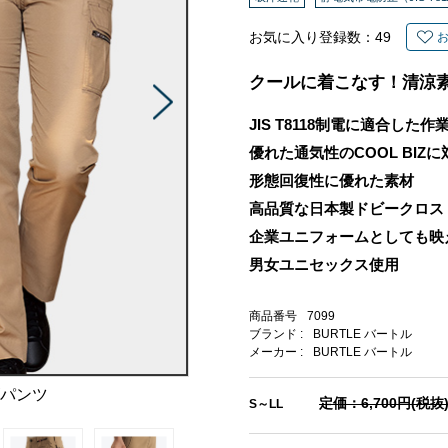
お気に入り登録数：
49
クールに着こなす！清涼
JIS T8118制電に適合した作
優れた通気性のCOOL BIZ
形態回復性に優れた素材
高品質な日本製ドビークロス
企業ユニフォームとしても映
男女ユニセックス使用
商品番号
7099
ブランド :
BURTLE バートル
メーカー :
BURTLE バートル
ゴパンツ
定価：6,700円(税抜
S～LL