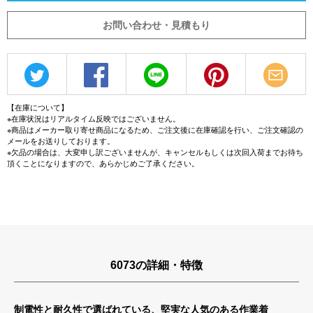
お問い合わせ・見積もり
【在庫について】
※在庫状況はリアルタイム反映ではございません。
※商品はメーカー取り寄せ商品になるため、ご注文後に在庫確認を行い、ご注文確認の
メールをお送りしております。
※欠品の場合は、大変申し訳ございませんが、キャンセルもしくは次回入荷までお待ち
頂くことになりますので、あらかじめご了承ください。
6073の詳細・特徴
制電性と耐久性で選ばれている、堅実な人気のある作業着