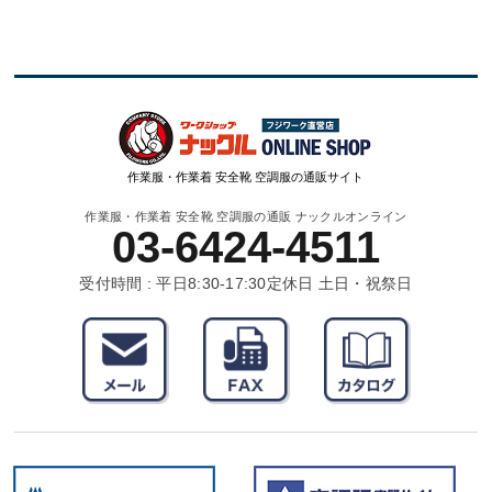
作業服・作業着 安全靴 空調服の通販サイト
作業服・作業着 安全靴 空調服の通販 ナックルオンライン
03-6424-4511
受付時間 : 平日8:30-17:30
定休日 土日・祝祭日