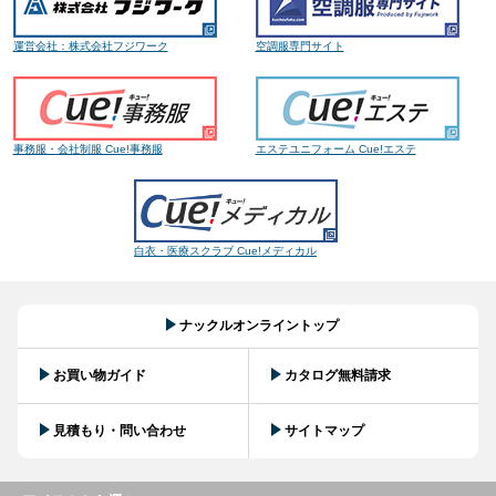
運営会社：株式会社フジワーク
空調服専門サイト
事務服・会社制服 Cue!事務服
エステユニフォーム Cue!エステ
白衣・医療スクラブ Cue!メディカル
ナックルオンライントップ
お買い物ガイド
カタログ無料請求
見積もり・問い合わせ
サイトマップ