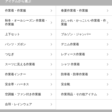
アイテムから選ぶ
作業着・作業服
春夏作業着・作業服
秋冬・オールシーズン 作業着・
おしゃれ・かっこいい作業着・作
作業服
業服
上下セット
ブルゾン・ジャンパー
パンツ・ズボン
デニム作業着
つなぎ
レディース作業着
スーツに見える作業着
シャツ 作業着
作業着インナー
防寒着・防寒作業着
安全帯・ハーネス
安全靴
空調服・ファン付き作業服
作業用品・その他アイテム
合羽・レインウェア