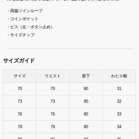
・両脇ツインループ
・コインポケット
・ピス（左・ボタン止め）
・サイズチップ
サイズガイド
サイズ
ウエスト
股下
わたり幅
70
70
80
31
73
73
80
32
76
76
80
33
79
79
80
34