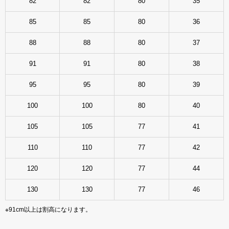
82
82
80
35
85
85
80
36
88
88
80
37
91
91
80
38
95
95
80
39
100
100
80
40
105
105
77
41
110
110
77
42
120
120
77
44
130
130
77
46
※91cm以上は割高になります。