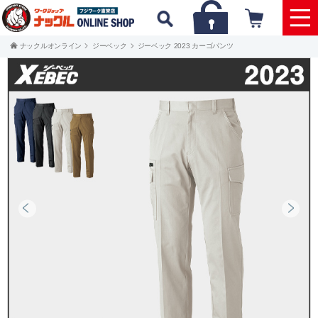
ナックルオンライン
ジーベック
ジーベック 2023 カーゴパンツ