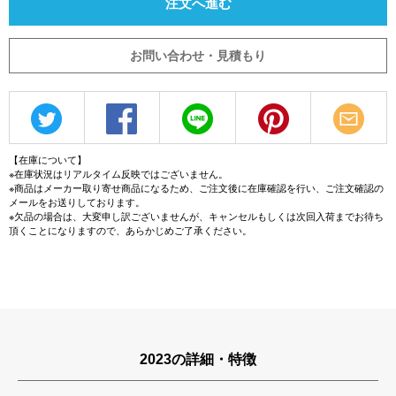
注文へ進む
お問い合わせ・見積もり
【在庫について】
※在庫状況はリアルタイム反映ではございません。
※商品はメーカー取り寄せ商品になるため、ご注文後に在庫確認を行い、ご注文確認の
メールをお送りしております。
※欠品の場合は、大変申し訳ございませんが、キャンセルもしくは次回入荷までお待ち
頂くことになりますので、あらかじめご了承ください。
2023の詳細・特徴