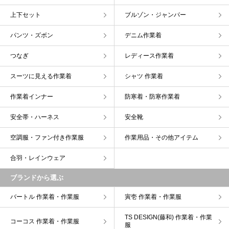
上下セット
ブルゾン・ジャンパー
パンツ・ズボン
デニム作業着
つなぎ
レディース作業着
スーツに見える作業着
シャツ 作業着
作業着インナー
防寒着・防寒作業着
安全帯・ハーネス
安全靴
空調服・ファン付き作業服
作業用品・その他アイテム
合羽・レインウェア
ブランドから選ぶ
バートル 作業着・作業服
寅壱 作業着・作業服
TS DESIGN(藤和) 作業着・作業
コーコス 作業着・作業服
服