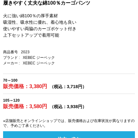
履きやすく丈夫な綿100％カーゴパンツ
火に強い綿100％の厚手素材
吸湿性、吸水性に優れ、着心地も良い
使いやすい両脇のカーゴポケット付き
上下セットアップで着用可能
商品番号
2023
ブランド :
XEBEC ジーベック
メーカー :
XEBEC ジーベック
70～100
販売価格：3,380円
（税込：3,718円）
105～120
販売価格：3,580円
（税込：3,938円）
※店舗販売とオンラインショップでは、販売価格および在庫状況が異なりますの
で、予めご了承ください。