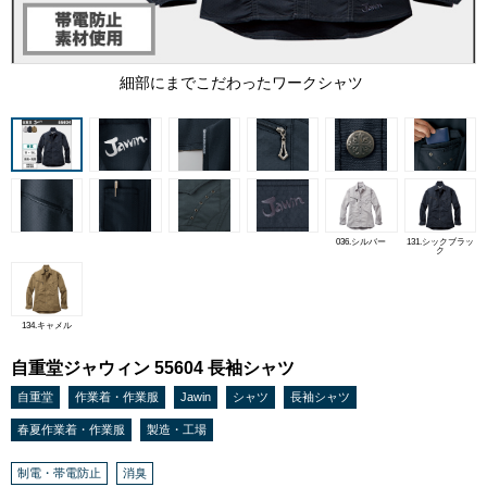
細部にまでこだわったワークシャツ
036.シルバー
131.シックブラッ
ク
134.キャメル
自重堂ジャウィン 55604 長袖シャツ
自重堂
作業着・作業服
Jawin
シャツ
長袖シャツ
春夏作業着・作業服
製造・工場
制電・帯電防止
消臭