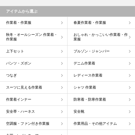
アイテムから選ぶ
作業着・作業服
春夏作業着・作業服
秋冬・オールシーズン 作業着・
おしゃれ・かっこいい作業着・作
作業服
業服
上下セット
ブルゾン・ジャンパー
パンツ・ズボン
デニム作業着
つなぎ
レディース作業着
スーツに見える作業着
シャツ 作業着
作業着インナー
防寒着・防寒作業着
安全帯・ハーネス
安全靴
空調服・ファン付き作業服
作業用品・その他アイテム