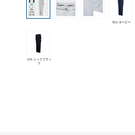
011.ネービー
131.シックブラッ
ク