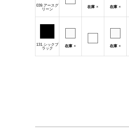
039.アースグ
在庫
×
在庫
×
リーン
131.シックブ
在庫
×
在庫
×
ラック