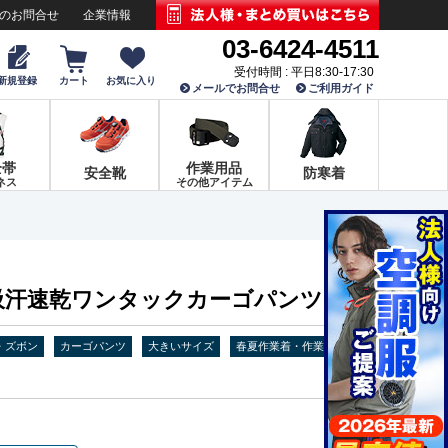
でのお問合せ
企業情報
03-6424-4511
受付時間 : 平日8:30-17:30
新規登録
カート
お気に入り
メールでお問合せ
ご利用ガイド
全帯
作業用品
安全靴
防寒着
ネス
その他アイテム
春夏吸汗速乾ワンタックカーゴパンツ
・ズボン
カーゴパンツ
大きいサイズ
春夏作業着・作業服