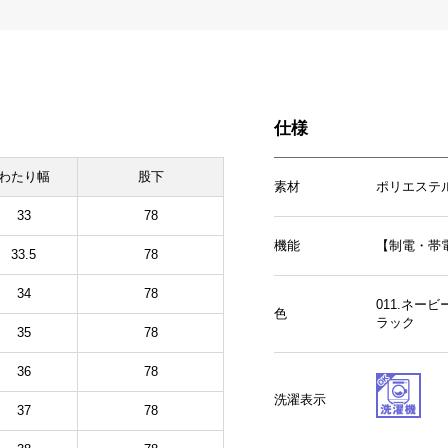
仕様
わたり幅
股下
素材
ポリエステル
33
78
機能
【制電・帯
33.5
78
34
78
011.ネー
色
ラック
35
78
36
78
洗濯表示
37
78