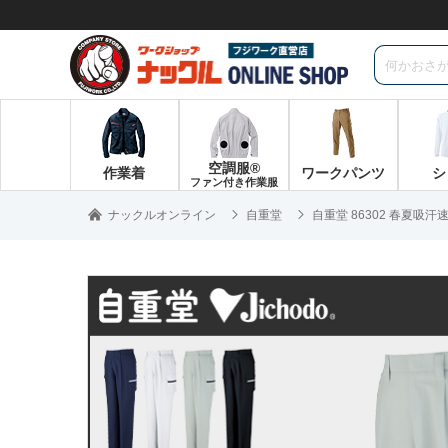
空調服®
作業着
ワークパンツ
シ
ファン付き作業服
ナックルオンライン
自重堂
自重堂 86302 春夏吸