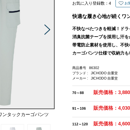
お気に入り登録数：
4
お
快適な履き心地が続くワ
不快なべたつきを軽減！ドラ
消臭抗菌テープを採用し汗を
帯電防止素材を使用し、不快
カーゴパンツ仕様で収納力も
商品番号
86302
ブランド :
JICHODO 自重堂
メーカー :
JICHODO 自重堂
販売価格：3,88
70～88
販売価格：4,03
91～106
ワンタックカーゴパンツ
販売価格：4,60
112～120