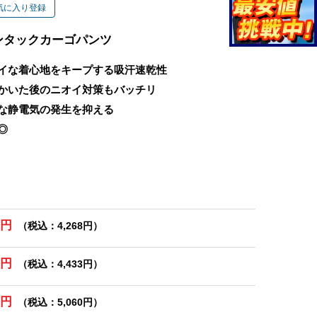
気に入り登録
ンタックカーゴパンツ
イな着心地をキープする吸汗速乾性
かいた後のニオイ対策もバッチリ
な静電気の発生を抑える
◎
0円
（税込：4,268円）
0円
（税込：4,433円）
0円
（税込：5,060円）