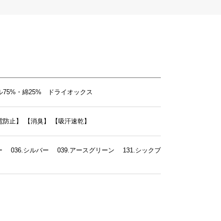
75%・綿25% ドライオックス
電防止】
【消臭】
【吸汗速乾】
ビー 036.シルバー 039.アースグリーン 131.シックブ