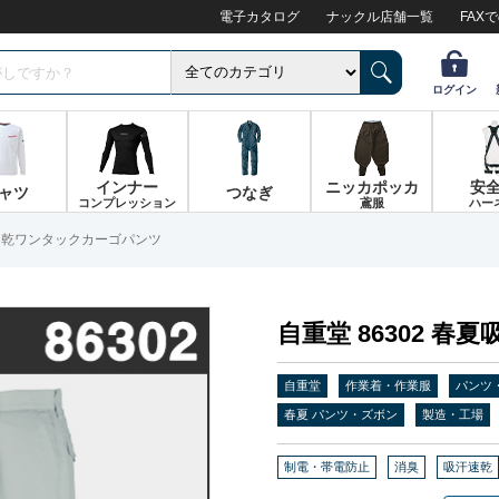
電子カタログ
ナックル店舗一覧
FAX
ログイン
インナー
ニッカポッカ
安
ャツ
つなぎ
コンプレッション
鳶服
ハー
汗速乾ワンタックカーゴパンツ
自重堂 86302 
自重堂
作業着・作業服
パンツ
春夏 パンツ・ズボン
製造・工場
制電・帯電防止
消臭
吸汗速乾