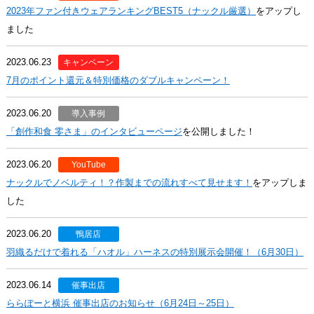
2023年ファン付きウェアランキングBEST5（ナックル厳選）
をアップし
ました
2023.06.23
キャンペーン
7月のポイント還元＆特別価格のダブルキャンペーン！
2023.06.20
導入事例
「創作和食 零さま」のインタビューページ
を公開しました！
2023.06.20
YouTube
ナックルでノベルティ！？作製までの流れすべて見せます！
をアップしま
した
2023.06.20
鴨居店
羽織るだけで着れる「ハオル」ハーネスの特別展示会開催！（6月30日）
2023.06.14
催事出店
ららぽーと横浜 催事出店のお知らせ（6月24日～25日）