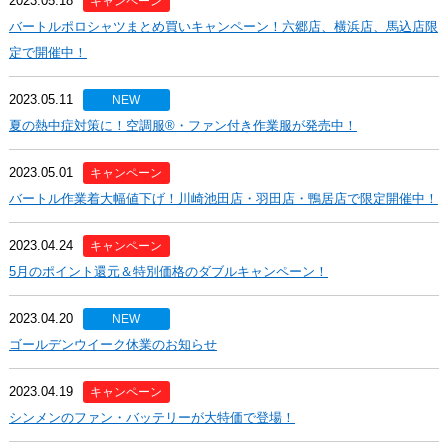
2023.05.18
キャンペーン
バートルポロシャツまとめ買いキャンペーン！六郷店、横浜店、馬込店限
定で開催中！
2023.05.11
NEW
夏の熱中症対策に！空調服®・ファン付き作業服が発売中！
2023.05.01
キャンペーン
バートル作業着大幅値下げ！川崎池田店・羽田店・鴨居店で限定開催中！
2023.04.24
キャンペーン
5月のポイント還元＆特別価格のダブルキャンペーン！
2023.04.20
NEW
ゴールデンウイーク休業のお知らせ
2023.04.19
キャンペーン
シンメンのファン・バッテリーが大特価で登場！