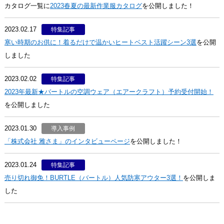
カタログ一覧に
2023春夏の最新作業服カタログ
を公開しました！
2023.02.17
特集記事
寒い時期のお供に！着るだけで温かいヒートベスト活躍シーン3選
を公開
しました
2023.02.02
特集記事
2023年最新★バートルの空調ウェア（エアークラフト）予約受付開始！
を公開しました
2023.01.30
導入事例
「株式会社 雅さま」のインタビューページ
を公開しました！
2023.01.24
特集記事
売り切れ御免！BURTLE（バートル）人気防寒アウター3選！
を公開しま
した