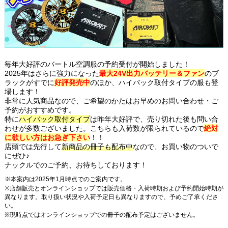
毎年大好評のバートル空調服の予約受付が開始しました！
2025年はさらに強力になった
最大24V出力バッテリー＆ファン
のブ
ラックがすでに
好評発売中
のほか、ハイバック取付タイプの服も登
場します！
非常に人気商品なので、ご希望のかたはお早めのお問い合わせ・ご
予約がおすすめです。
特に
ハイバック取付タイプ
は昨年大好評で、売り切れた後も問い合
わせが多数ございました。こちらも入荷数が限られているので
絶対
に欲しい方はお急ぎ下さい
！！
店頭では先行して
新商品の冊子も配布中
なので、お買い物のついで
にぜひ♪
ナックルでのご予約、お待ちしております！
※本案内は2025年1月時点でのご案内です。
※店舗販売とオンラインショップでは販売価格・入荷時期および予約開始時期が
異なります。取り扱い状況や入荷予定日も異なりますので、予めご了承くださ
い。
※現時点ではオンラインショップでの冊子の配布予定はございません。