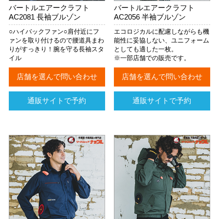
バートルエアークラフト
バートルエアークラフト
AC2081 長袖ブルゾン
AC2056 半袖ブルゾン
○ハイバックファン○肩付近にフ
エコロジカルに配慮しながらも機
ァンを取り付けるので腰道具まわ
能性に妥協しない、ユニフォーム
りがすっきり！腕を守る長袖スタ
としても適した一枚。
イル
※一部店舗での販売です。
店舗を選んで問い合わせ
店舗を選んで問い合わせ
通販サイトで予約
通販サイトで予約