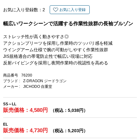
お気に入り登録数：
2
お気に入り登録
幅広いワークシーンで活躍する作業性抜群の長袖ブルゾン
ストレッチ性が高く動きやすさ◎
アクションプリーツを採用し作業時のツッパリ感を軽減
ウイングアーム仕様で腕の可動がしやすく作業性抜群
JIS規格適合の帯電防止性で幅広い現場に対応
反射パイピングを採用し夜間作業時の視認性を高める
商品番号
76200
ブランド :
Z-DRAGON ジードラゴン
メーカー :
JICHODO 自重堂
SS～LL
販売価格：4,580円
（税込：5,038円）
EL
販売価格：4,730円
（税込：5,203円）