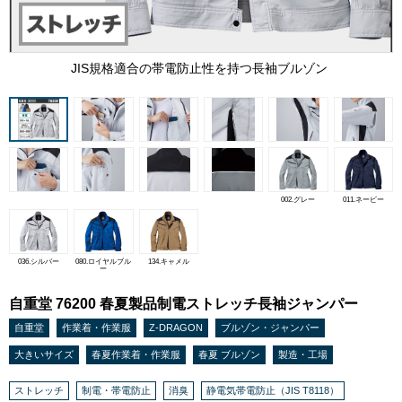
JIS規格適合の帯電防止性を持つ長袖ブルゾン
002.グレー
011.ネービー
036.シルバー
080.ロイヤルブル
134.キャメル
ー
自重堂 76200 春夏製品制電ストレッチ長袖ジャンパー
自重堂
作業着・作業服
Z-DRAGON
ブルゾン・ジャンパー
大きいサイズ
春夏作業着・作業服
春夏 ブルゾン
製造・工場
ストレッチ
制電・帯電防止
消臭
静電気帯電防止（JIS T8118）