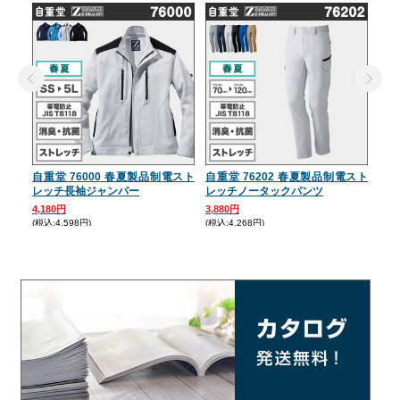
自重堂 76000 春夏製品制電スト
自重堂 76202 春夏製品制電スト
自重
レッチ長袖ジャンパー
レッチノータックパンツ
レッ
4,180円
3,880円
4,4
(税込:4,598円)
(税込:4,268円)
(税込: