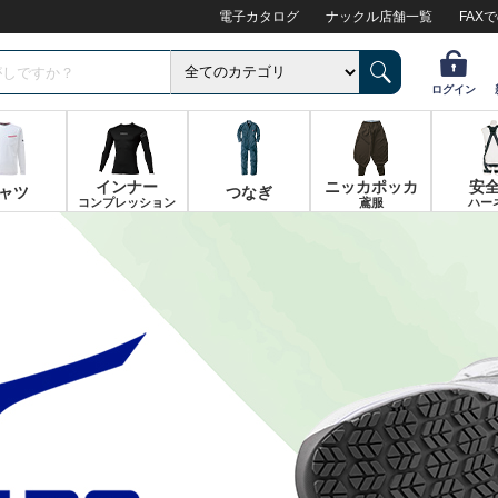
電子カタログ
ナックル店舗一覧
FAX
ログイン
インナー
ニッカポッカ
安
ャツ
つなぎ
コンプレッション
鳶服
ハー