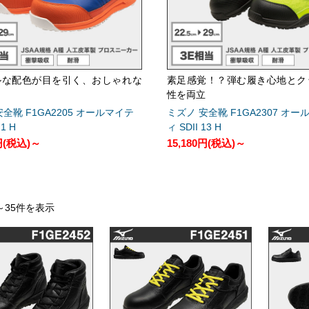
ルな配色が目を引く、おしゃれな
素足感覚！？弾む履き心地とク
性を両立
全靴 F1GA2205 オールマイテ
ミズノ 安全靴 F1GA2307 オー
21 H
ィ SDII 13 H
円
(税込)～
15,180円
(税込)～
～35件を表示