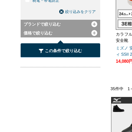
制電・帯電防止
絞り込みをクリア
ブランドで絞り込む
開く
価格で絞り込む
開く
カラフ
安全靴
ミズノ 安
この条件で絞り込む
ィ SSII 
14,080
35件中 1