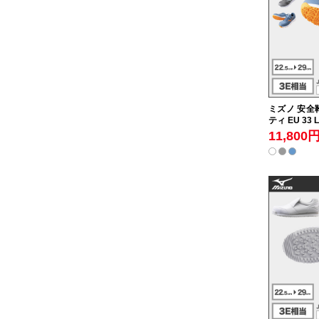
ミズノ 安全靴
ティ EU 33 L
11,800