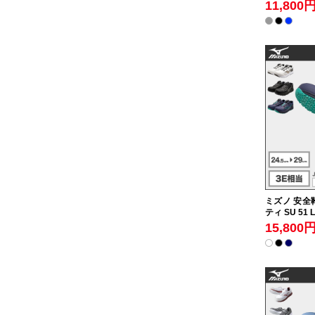
11,800
ミズノ 安全靴
ティ SU 51 
15,800