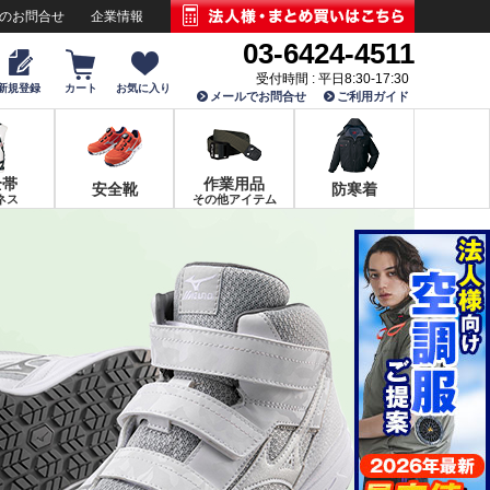
でのお問合せ
企業情報
03-6424-4511
受付時間 : 平日8:30-17:30
新規登録
カート
お気に入り
メールでお問合せ
ご利用ガイド
全帯
作業用品
安全靴
防寒着
ネス
その他アイテム