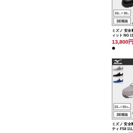
ミズノ 安全靴
ィット NG 1
13,800
ミズノ 安全靴
ティ FSII 11L