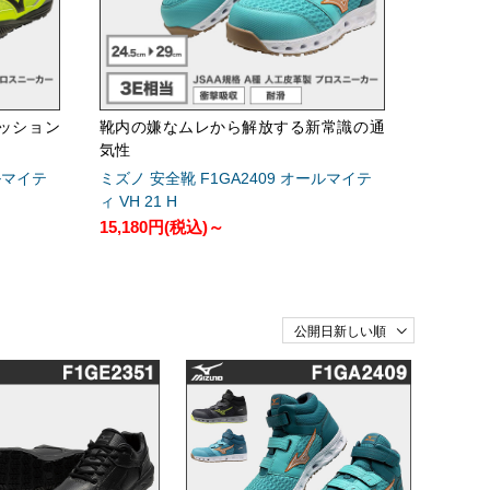
ッション
靴内の嫌なムレから解放する新常識の通
気性
ルマイテ
ミズノ 安全靴 F1GA2409 オールマイテ
ィ VH 21 H
15,180円
(税込)～