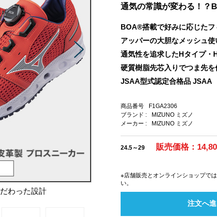
通気の常識が変わる！？B
BOA®搭載で好みに応じた
アッパーの大胆なメッシュ使
通気性を追求したHタイプ・
硬質樹脂先芯入りでつま先を
JSAA型式認定合格品 JS
商品番号
F1GA2306
ブランド :
MIZUNO ミズノ
メーカー :
MIZUNO ミズノ
販売価格：14,8
24.5～29
※店舗販売とオンラインショップで
い。
こだわった設計
注文へ進