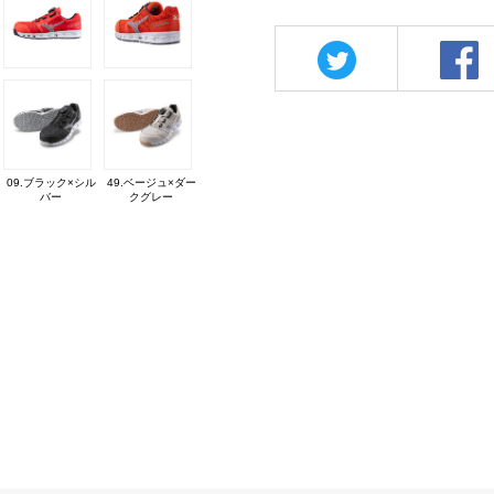
09.ブラック×シル
49.ベージュ×ダー
バー
クグレー