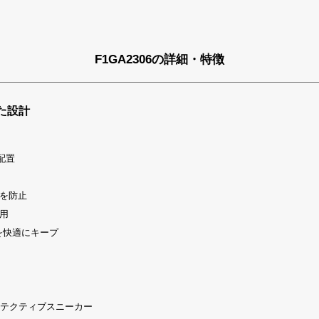
F1GA2306の詳細・特徴
た設計
配置
を防止
用
を快適にキープ
プロテクティブスニーカー