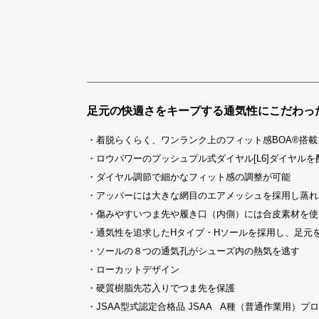
足元の快適さをキープする通気性にこだわっ
・着脱らくらく、ワンランク上のフィット感BOA®搭載
・ロウパワーのプッシュプル式ダイヤル[L6]ダイヤルを
・ダイヤル調節で細かなフィット感の調整が可能
・アッパーには大きな網目のエアメッシュを採用し蒸れ
・傷みやすいつま先や履き口（内側）には合皮素材を使
・通気性を追求したHタイプ・Hソールを採用し、足元
・ソールの８つの通気孔がシューズ内の熱気を逃す
・ローカットデザイン
・硬質樹脂先芯入りでつま先を保護
・JSAA型式認定合格品 JSAA A種（普通作業用）