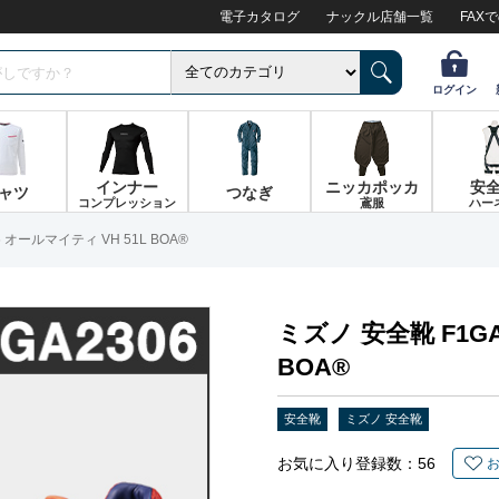
電子カタログ
ナックル店舗一覧
FAX
ログイン
インナー
ニッカポッカ
安
ャツ
つなぎ
コンプレッション
鳶服
ハー
 オールマイティ VH 51L BOA®
ミズノ 安全靴 F1GA
BOA®
安全靴
ミズノ 安全靴
お気に入り登録数：
56