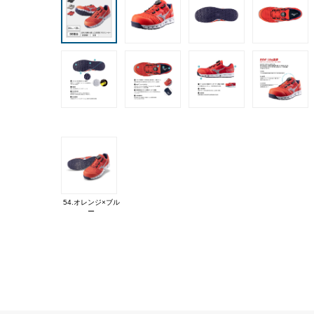
54.オレンジ×ブル
ー