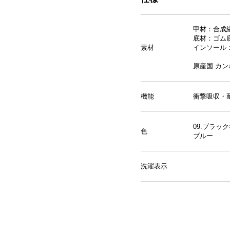
甲材：合成
底材：ゴム
素材
インソール
原産国 カ
機能
衝撃吸収・
09.ブラッ
色
ブルー
洗濯表示