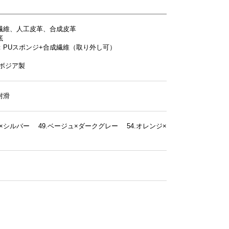
繊維、人工皮革、合成皮革
底
：PUスポンジ+合成繊維（取り外し可）
ンボジア製
耐滑
ク×シルバー 49.ベージュ×ダークグレー 54.オレンジ×