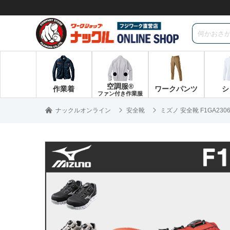
空調服®
作業着
ワークパンツ
シ
ファン付き作業服
ナックルオンライン
安全靴
ミズノ 安全靴 F1GA2306