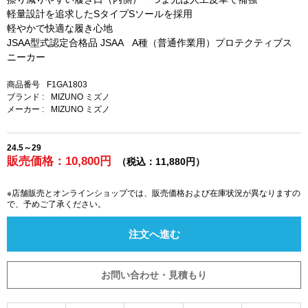
軽量設計を追求したSタイプSソールを採用
軽やかで快適な履き心地
JSAA型式認定合格品 JSAA A種（普通作業用）プロテクティブス
ニーカー
商品番号
F1GA1803
ブランド :
MIZUNO ミズノ
メーカー :
MIZUNO ミズノ
24.5～29
販売価格：10,800円
（税込：11,880円）
※店舗販売とオンラインショップでは、販売価格および在庫状況が異なりますの
で、予めご了承ください。
注文へ進む
お問い合わせ・見積もり