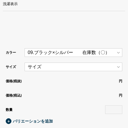
洗濯表示
カラー
サイズ
価格(税抜)
円
価格(税込)
円
数量
＋
バリエーションを追加