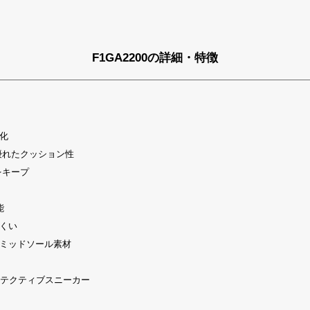
F1GA2200の詳細・特徴
化
優れたクッション性
をキープ
能
くい
ミッドソール素材
プロテクティブスニーカー