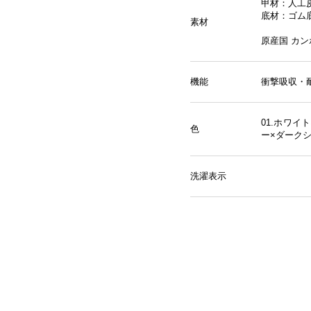
甲材：人工
底材：ゴム
素材
原産国 カ
機能
衝撃吸収・
01.ホワイ
色
ー×ダーク
洗濯表示