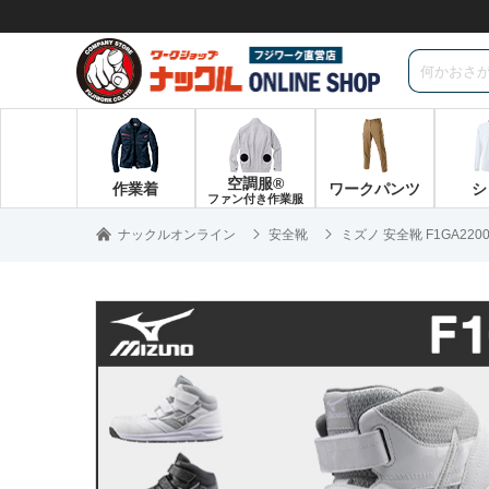
空調服®
作業着
ワークパンツ
シ
ファン付き作業服
ナックルオンライン
安全靴
ミズノ 安全靴 F1GA2200