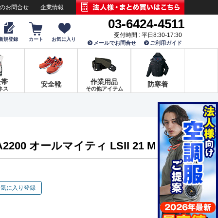
でのお問合せ
企業情報
03-6424-4511
受付時間 : 平日8:30-17:30
新規登録
カート
お気に入り
メールでお問合せ
ご利用ガイド
全帯
作業用品
安全靴
防寒着
ネス
その他アイテム
200 オールマイティ LSII 21 M
お気に入り登録