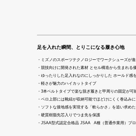
足を入れた瞬間、とりこになる履き心地
・ミズノのスポーツテクノロジーでワークシューズが進
・競技向けに開発された素材 とセル構造から生まれる
・ゆったりした足入れなのにしっかりした ホールド感
・軽さが魅力のハイカットタイプ
・3本ベルトタイプで楽な脱ぎ履きと甲周りの固定が可
・ベロ上部には靴紐が収納可能でほどけにくく巻込みに
・ソフトな接地感を実現する「軟らかさ」を追い求めた
・硬質樹脂先芯入りでつま先を保護
・JSAA型式認定合格品 JSAA A種（普通作業用）