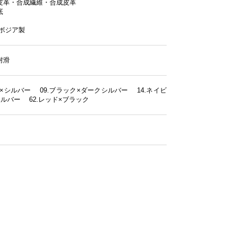
皮革・合成繊維・合成皮革
底
ンボジア製
耐滑
ト×シルバー 09.ブラック×ダークシルバー 14.ネイビ
シルバー 62.レッド×ブラック