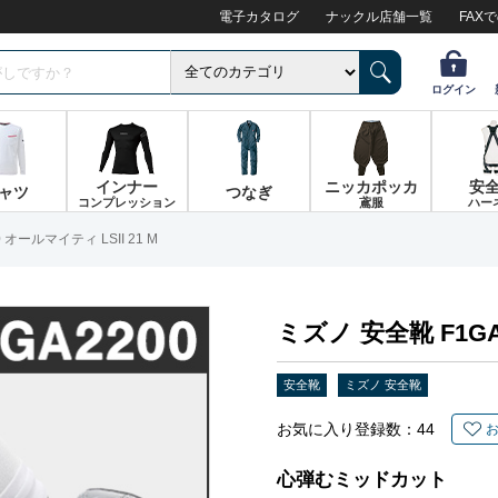
電子カタログ
ナックル店舗一覧
FAX
ログイン
インナー
ニッカポッカ
安
ャツ
つなぎ
コンプレッション
鳶服
ハー
 オールマイティ LSII 21 M
ミズノ 安全靴 F1GA2
安全靴
ミズノ 安全靴
お気に入り登録数：
44
心弾むミッドカット