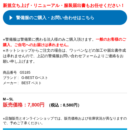
新規立ち上げ・リニューアル・服装届出書もお任せください！
警備服のご購入・お問い合わせはこちら
※警備服は警備業に携わる法人様のみご購入頂けます。
一般のお客様のご
購入、ご自宅へのお届けは承れません。
※ネットショップからご注文の場合は、ワッペンなどの加工や届出書作成
は承れませんので、上記の警備服お問い合わせフォームよりご連絡をお
願い申し上げます。
商品番号
G5185
ブランド :
G-BEST Gベスト
メーカー :
BEST ベスト
M～5L
販売価格：7,800円
（税込：8,580円）
※店舗販売とオンラインショップでは、販売価格および在庫状況が異なりますの
で、予めご了承ください。