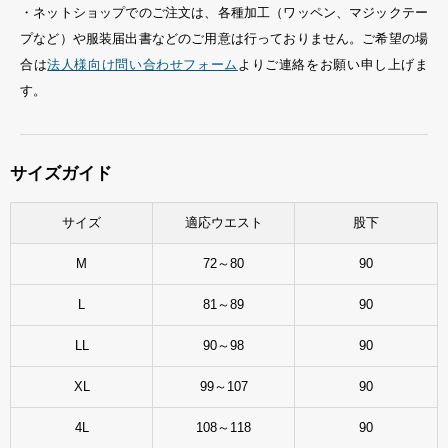
・ネットショップでのご注文は、各種加工（ワッペン、マジックテー
プなど）や服装届出書などのご用意は行っておりません。ご希望の場
合は
法人様向け問い合わせフォーム
よりご連絡をお願い申し上げま
す。
サイズガイド
サイズ
適応ウエスト
股下
M
72～80
90
L
81～89
90
LL
90～98
90
XL
99～107
90
4L
108～118
90