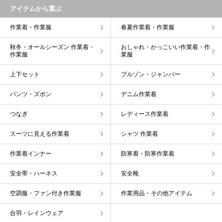
アイテムから選ぶ
作業着・作業服
春夏作業着・作業服
秋冬・オールシーズン 作業着・
おしゃれ・かっこいい作業着・作
作業服
業服
上下セット
ブルゾン・ジャンパー
パンツ・ズボン
デニム作業着
つなぎ
レディース作業着
スーツに見える作業着
シャツ 作業着
作業着インナー
防寒着・防寒作業着
安全帯・ハーネス
安全靴
空調服・ファン付き作業服
作業用品・その他アイテム
合羽・レインウェア