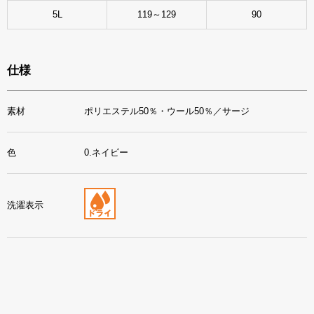
5L
119～129
90
仕様
素材
ポリエステル50％・ウール50％／サージ
色
0.ネイビー
洗濯表示