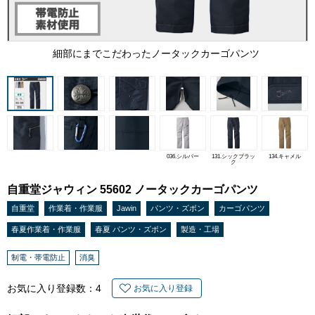
細部にまでこだわったノータックカーゴパンツ
036.シルバー
131.シックブラッ
134.キャメル
ク
自重堂ジャウィン 55602 ノータックカーゴパンツ
自重堂
作業着・作業服
Jawin
パンツ・ズボン
カーゴパンツ
春夏作業着・作業服
春夏 パンツ・ズボン
製造・工場
制電・帯電防止
消臭
お気に入り登録数：
4
お気に入り登録