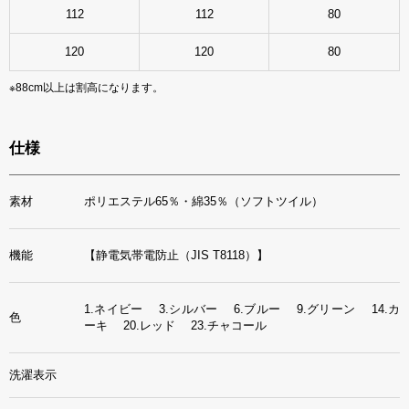
112
112
80
120
120
80
※88cm以上は割高になります。
仕様
素材
ポリエステル65％・綿35％（ソフトツイル）
機能
【静電気帯電防止（JIS T8118）】
1.ネイビー 3.シルバー 6.ブルー 9.グリーン 14.カ
色
ーキ 20.レッド 23.チャコール
洗濯表示