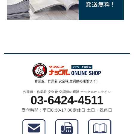
作業服・作業着 安全靴 空調服の通販サイト
作業服・作業着 安全靴 空調服の通販 ナックルオンライン
03-6424-4511
受付時間 : 平日8:30-17:30
定休日 土日・祝祭日