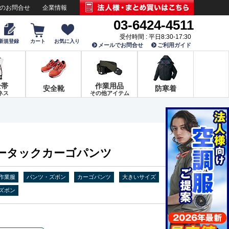
でのお問合せ
企業情報
03-6424-4511
受付時間 : 平日8:30-17:30
新規登録
カート
お気に入り
メールでお問合せ
ご利用ガイド
全帯
作業用品
安全靴
防寒着
ネス
その他アイテム
 ノータックカーゴパンツ
作業服
パンツ・ズボン
カーゴパンツ
大きいサイズ
ズボン