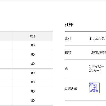
仕様
股下
素材
ポリエステ
80
機能
【静電気帯電防
80
80
1.ネイビー
色
14.カーキ
80
80
洗濯表示
80
80