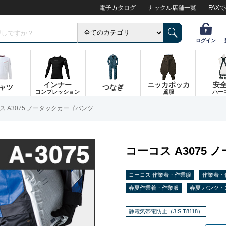
電子カタログ
ナックル店舗一覧
FAX
ログイン
インナー
ニッカポッカ
安
ャツ
つなぎ
コンプレッション
鳶服
ハー
ス A3075 ノータックカーゴパンツ
コーコス A3075
コーコス 作業着・作業服
作業着・
春夏作業着・作業服
春夏 パンツ・
静電気帯電防止（JIS T8118）