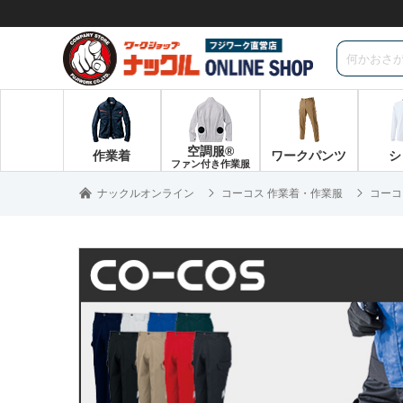
空調服®
作業着
ワークパンツ
シ
ファン付き作業服
ナックルオンライン
コーコス 作業着・作業服
コーコ