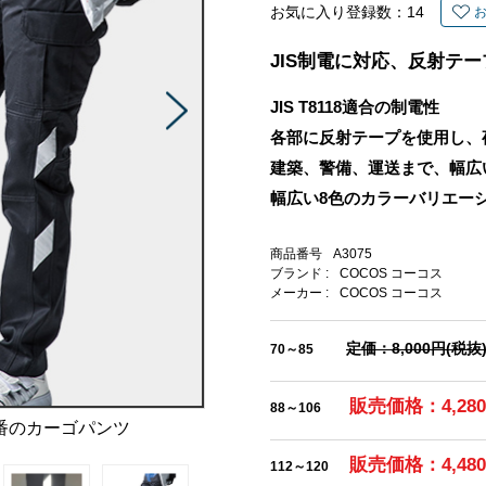
お気に入り登録数：
14
JIS制電に対応、反射テ
JIS T8118適合の制電性
各部に反射テープを使用し、
建築、警備、運送まで、幅広
幅広い8色のカラーバリエー
商品番号
A3075
ブランド :
COCOS コーコス
メーカー :
COCOS コーコス
定価：8,000円(税抜
70～85
販売価格：4,28
88～106
番のカーゴパンツ
販売価格：4,48
112～120