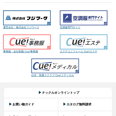
運営会社：株式会社フジワーク
空調服専門サイト
事務服・会社制服 Cue!事務服
エステユニフォーム Cue!エステ
白衣・医療スクラブ Cue!メディカル
ナックルオンライントップ
お買い物ガイド
カタログ無料請求