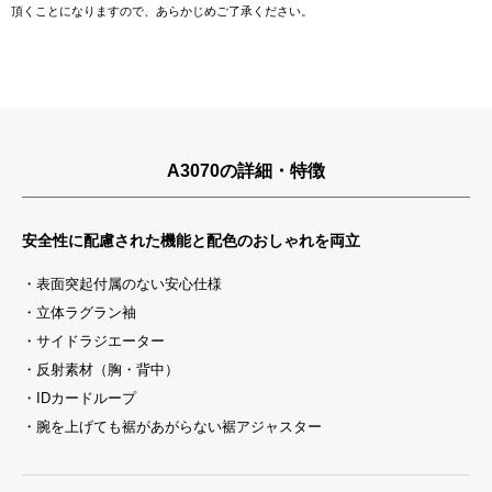
頂くことになりますので、あらかじめご了承ください。
A3070の詳細・特徴
安全性に配慮された機能と配色のおしゃれを両立
・表面突起付属のない安心仕様
・立体ラグラン袖
・サイドラジエーター
・反射素材（胸・背中）
・IDカードループ
・腕を上げても裾があがらない裾アジャスター