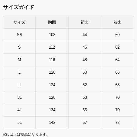
サイズガイド
サイズ
胸囲
裄丈
着丈
SS
108
44
60
S
112
46
62
M
116
48
64
L
120
50
66
LL
124
52
68
3L
128
53
70
4L
134
55
70
5L
142
57
72
※3L以上は割高になります。