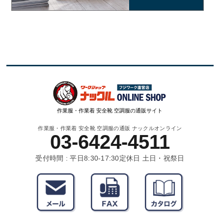
作業服・作業着 安全靴 空調服の通販サイト
作業服・作業着 安全靴 空調服の通販 ナックルオンライン
03-6424-4511
受付時間 : 平日8:30-17:30
定休日 土日・祝祭日