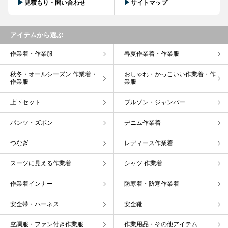
見積もり・問い合わせ
サイトマップ
アイテムから選ぶ
作業着・作業服
春夏作業着・作業服
秋冬・オールシーズン 作業着・
おしゃれ・かっこいい作業着・作
作業服
業服
上下セット
ブルゾン・ジャンパー
パンツ・ズボン
デニム作業着
つなぎ
レディース作業着
スーツに見える作業着
シャツ 作業着
作業着インナー
防寒着・防寒作業着
安全帯・ハーネス
安全靴
空調服・ファン付き作業服
作業用品・その他アイテム