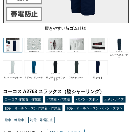
履きやすい脇ゴム仕様
1.シールズネイビ
ー
3.シルバーグレー
6.ダークアズーリ
13.ブラックサファ
23.チャコール
31.ナイト
イア
コーコス A2763 スラックス（脇シャーリング）
コーコス 作業着・作業服
作業着・作業服
パンツ・ズボン
大きいサイズ
秋冬・オールシーズン 作業着・作業服
秋冬・オールシーズン パンツ・ズボン
撥水・軽撥水
制電・帯電防止