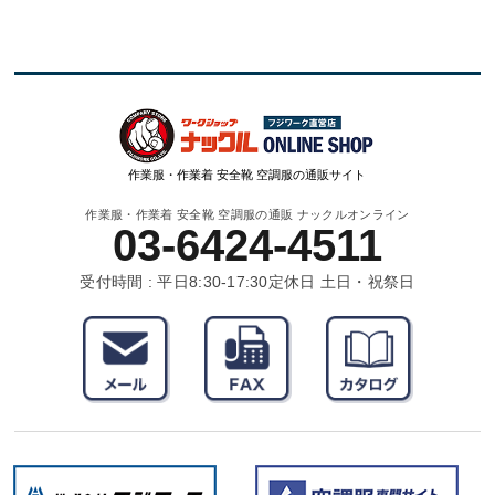
作業服・作業着 安全靴 空調服の通販サイト
作業服・作業着 安全靴 空調服の通販 ナックルオンライン
03-6424-4511
受付時間 : 平日8:30-17:30
定休日 土日・祝祭日