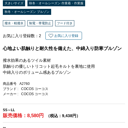
大きいサイズ
秋冬・オールシーズン 作業着・作業服
秋冬・オールシーズン ブルゾン
撥水・軽撥水
制電・帯電防止
フード付き
お気に入り登録数：
2
お気に入り登録
心地よい肌触りと耐久性を備えた、中綿入り防寒ブルゾン
撥水効果のあるツイル素材
肌触りの優しいトリコット起毛キルトを裏地に使用
中綿入りのボリューム感あるブルゾン
商品番号
A2760
ブランド :
COCOS コーコス
メーカー :
COCOS コーコス
SS～LL
販売価格：8,580円
（税込：9,438円）