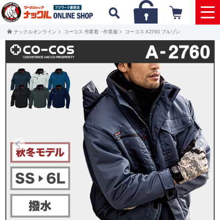
ナックルオンライン
コーコス 作業着・作業服
コーコス A2760 ブルゾン