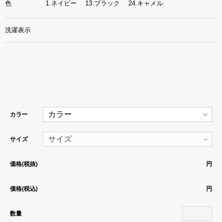
色
1.ネイビー 13.ブラック 24.キャメル
洗濯表示
カラー
サイズ
価格(税抜)
円
価格(税込)
円
数量