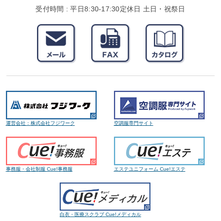
受付時間 : 平日8:30-17:30
定休日 土日・祝祭日
運営会社：株式会社フジワーク
空調服専門サイト
事務服・会社制服 Cue!事務服
エステユニフォーム Cue!エステ
白衣・医療スクラブ Cue!メディカル