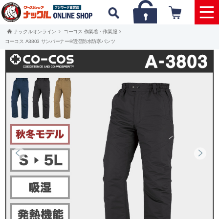
ナックルオンライン
コーコス 作業着・作業服
コーコス A3803 サンバーナー®透湿防水防寒パンツ