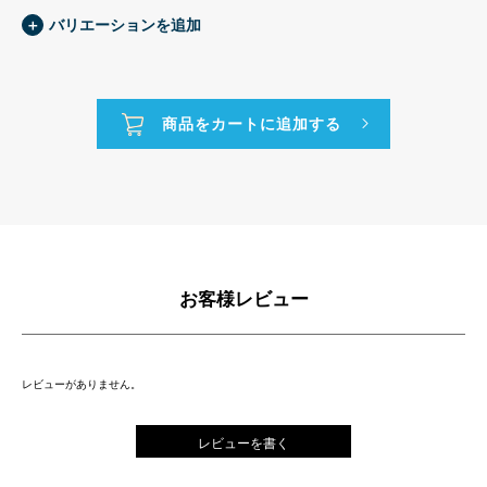
＋
バリエーションを追加
お客様レビュー
レビューがありません。
レビューを書く