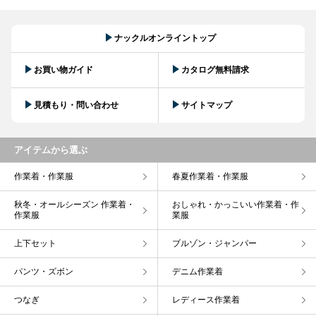
ナックルオンライントップ
お買い物ガイド
カタログ無料請求
見積もり・問い合わせ
サイトマップ
アイテムから選ぶ
作業着・作業服
春夏作業着・作業服
秋冬・オールシーズン 作業着・
おしゃれ・かっこいい作業着・作
作業服
業服
上下セット
ブルゾン・ジャンパー
パンツ・ズボン
デニム作業着
つなぎ
レディース作業着