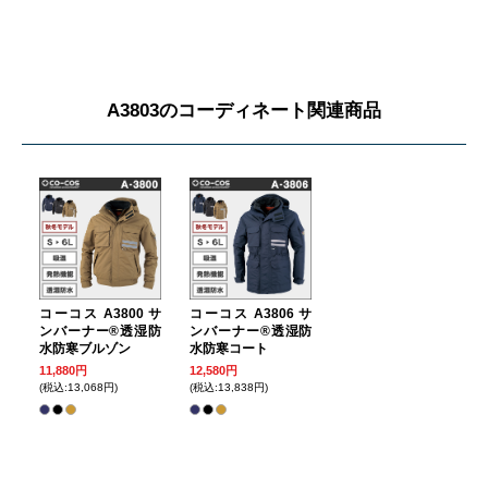
A3803のコーディネート関連商品
コーコス A3800 サ
コーコス A3806 サ
ンバーナー®透湿防
ンバーナー®透湿防
水防寒ブルゾン
水防寒コート
11,880円
12,580円
(税込:13,068円)
(税込:13,838円)