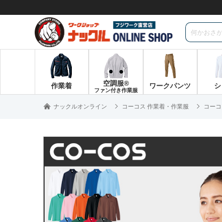
空調服®
作業着
ワークパンツ
シ
ファン付き作業服
ナックルオンライン
コーコス 作業着・作業服
コーコ