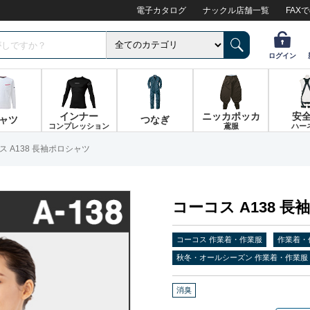
電子カタログ
ナックル店舗一覧
FAX
ログイン
インナー
ニッカポッカ
安
ャツ
つなぎ
コンプレッション
鳶服
ハー
ス A138 長袖ポロシャツ
コーコス A138 
コーコス 作業着・作業服
作業着・
秋冬・オールシーズン 作業着・作業服
消臭