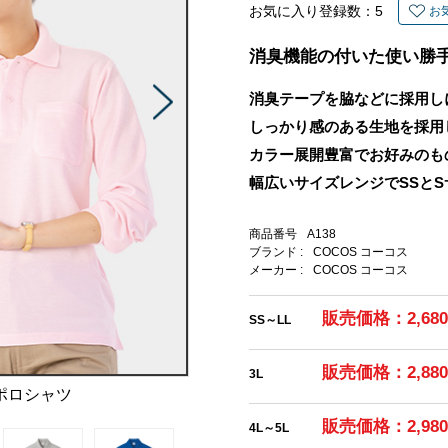
お気に入り登録数：
5
お
消臭機能の付いた使い勝
消臭テープを脇などに採用し
しっかり感のある生地を採用
カラー展開豊富でお好みのも
幅広いサイズレンジでSSと
商品番号
A138
ブランド :
COCOS コーコス
メーカー :
COCOS コーコス
販売価格：2,68
SS～LL
販売価格：2,88
3L
ポロシャツ
販売価格：2,98
4L～5L