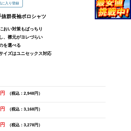
気に入り登録
手抜群長袖ポロシャツ
におい対策もばっちり
し、襟元がヨレづらい
のを選べる
Sサイズはユニセックス対応
0円
（税込：2,948円）
0円
（税込：3,168円）
0円
（税込：3,278円）