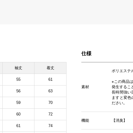
仕様
袖丈
着丈
ポリエステル
55
61
※この商品
素材
発生するこ
56
63
長時間強い
ますと変色
59
70
ださい。
60
72
機能
【消臭】
61
74