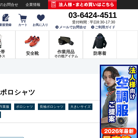
でのお問合せ
企業情報
03-6424-4511
受付時間 : 平日8:30-17:30
新規登録
カート
お気に入り
メールでお問合せ
ご利用ガイド
全帯
作業用品
安全靴
防寒着
ネス
その他アイテム
長袖ポロシャツ
作業服
ポロシャツ
長袖ポロシャツ
大きいサイズ