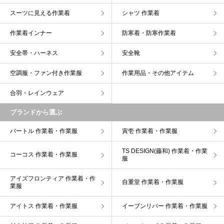
スーツに見える作業着
シャツ 作業着
作業着インナー
防寒着・防寒作業着
安全帯・ハーネス
安全靴
空調服・ファン付き作業服
作業用品・その他アイテム
合羽・レインウェア
ブランドから選ぶ
バートル 作業着・作業服
寅壱 作業着・作業服
TS DESIGN(藤和) 作業着・作業
コーコス 作業着・作業服
服
アイズフロンティア 作業着・作
自重堂 作業着・作業服
業服
アイトス 作業着・作業服
イーブンリバー 作業着・作業服