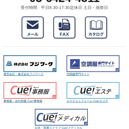
受付時間 : 平日8:30-17:30
定休日 土日・祝祭日
運営会社：株式会社フジワーク
空調服専門サイト
事務服・会社制服 Cue!事務服
エステユニフォーム Cue!エステ
白衣・医療スクラブ Cue!メディカル