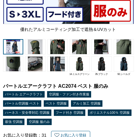
優れたアルミコーティング加工で遮熱＆UVカット
14.ミルスグリーン
35.ブラック
92.シールズ
バートルエアークラフト AC2074 ベスト 服のみ
バートル エアークラフト
空調服・ファン付き作業服
バートル空調服 ベスト
ベスト 空調服
アルミ加工 空調服
ハーネス・安全帯対応 空調服
フード付き 空調服
ポリエステル100％ 空調服
最強 空調服
空調服 服のみ
お気に入り登録数：
31
お気に入り登録