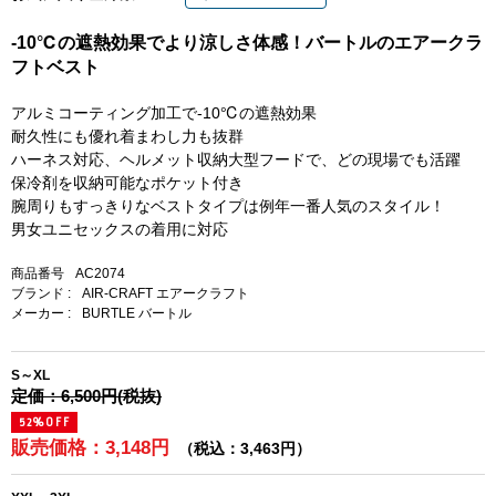
-10℃の遮熱効果でより涼しさ体感！バートルのエアークラ
フトベスト
アルミコーティング加工で-10℃の遮熱効果
耐久性にも優れ着まわし力も抜群
ハーネス対応、ヘルメット収納大型フードで、どの現場でも活躍
保冷剤を収納可能なポケット付き
腕周りもすっきりなベストタイプは例年一番人気のスタイル！
男女ユニセックスの着用に対応
商品番号
AC2074
ブランド :
AIR-CRAFT エアークラフト
メーカー :
BURTLE バートル
S～XL
定価：6,500円(税抜)
52%OFF
販売価格：3,148円
（税込：3,463円）