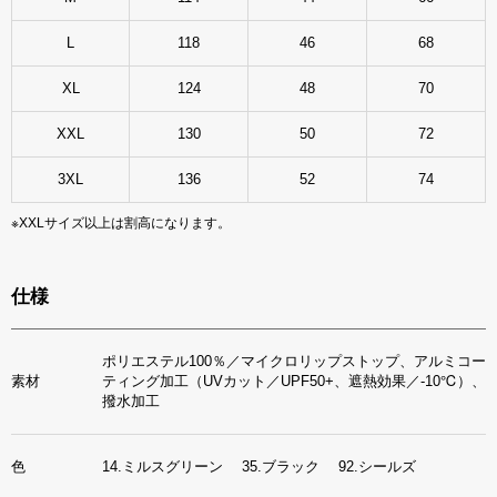
L
118
46
68
XL
124
48
70
XXL
130
50
72
3XL
136
52
74
※XXLサイズ以上は割高になります。
仕様
ポリエステル100％／マイクロリップストップ、アルミコー
素材
ティング加工（UVカット／UPF50+、遮熱効果／-10℃）、
撥水加工
色
14.ミルスグリーン 35.ブラック 92.シールズ