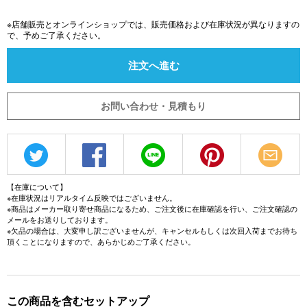
※店舗販売とオンラインショップでは、販売価格および在庫状況が異なりますの
で、予めご了承ください。
注文へ進む
お問い合わせ・見積もり
【在庫について】
※在庫状況はリアルタイム反映ではございません。
※商品はメーカー取り寄せ商品になるため、ご注文後に在庫確認を行い、ご注文確認の
メールをお送りしております。
※欠品の場合は、大変申し訳ございませんが、キャンセルもしくは次回入荷までお待ち
頂くことになりますので、あらかじめご了承ください。
この商品を含むセットアップ