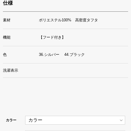
仕様
素材
ポリエステル100% 高密度タフタ
機能
【フード付き】
色
36.シルバー 44.ブラック
洗濯表示
カラー