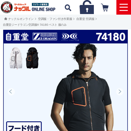
ナックルオンライン
空調服・ファン付き作業服
自重堂 空調服
自重堂ジードラゴン空調服® 74180 ベスト 服のみ