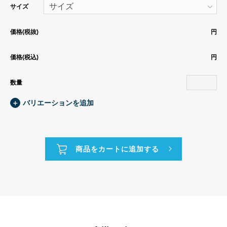
サイズ
価格(税抜)
円
価格(税込)
円
数量
＋
バリエーションを追加