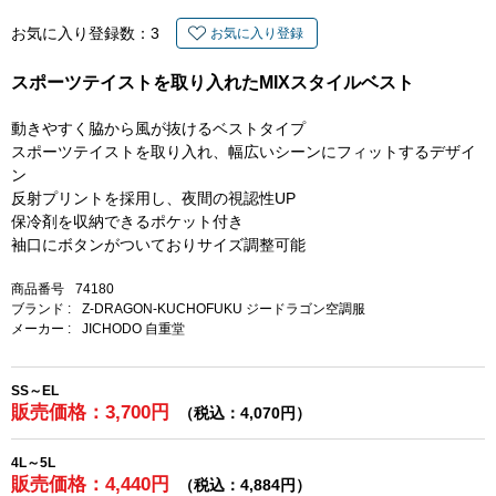
お気に入り登録数：
3
お気に入り登録
スポーツテイストを取り入れたMIXスタイルベスト
動きやすく脇から風が抜けるベストタイプ
スポーツテイストを取り入れ、幅広いシーンにフィットするデザイ
ン
反射プリントを採用し、夜間の視認性UP
保冷剤を収納できるポケット付き
袖口にボタンがついておりサイズ調整可能
商品番号
74180
ブランド :
Z-DRAGON-KUCHOFUKU ジードラゴン空調服
メーカー :
JICHODO 自重堂
SS～EL
販売価格：3,700円
（税込：4,070円）
4L～5L
販売価格：4,440円
（税込：4,884円）