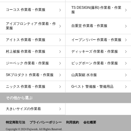
TS DESIGN(藤和) 作業着・作業
コーコス 作業着・作業服
服
アイズフロンティア 作業着・作
自重堂 作業着・作業服
業服
アイトス 作業着・作業服
イーブンリバー 作業着・作業服
村上被服 作業着・作業服
ディッキーズ 作業着・作業服
ジーベック 作業着・作業服
ビッグボーン 作業着・作業服
SKプロダクト 作業着・作業服
山真製鋸 水冷服
ニックス 作業着・作業服
Gベスト 警備服・警備用品
その他から選ぶ
大きいサイズの作業着
特定商取引法
プライバシーポリシー
利用規約
会社概要
Copyright © 2024 Fujiwork. All Rights Reserved.