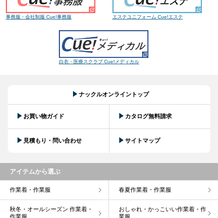
事務服・会社制服 Cue!事務服
エステユニフォーム Cue!エステ
白衣・医療スクラブ Cue!メディカル
ナックルオンライントップ
お買い物ガイド
カタログ無料請求
見積もり・問い合わせ
サイトマップ
アイテムから選ぶ
作業着・作業服
春夏作業着・作業服
秋冬・オールシーズン 作業着・
おしゃれ・かっこいい作業着・作
作業服
業服