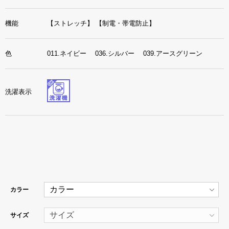
機能
【ストレッチ】
【制電・帯電防止】
色
011.ネイビー 036.シルバー 039.アースグリーン
洗濯表示
カラー
サイズ