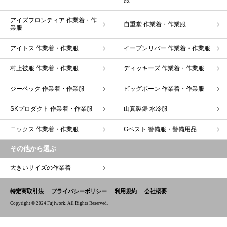
服
アイズフロンティア 作業着・作
自重堂 作業着・作業服
業服
アイトス 作業着・作業服
イーブンリバー 作業着・作業服
村上被服 作業着・作業服
ディッキーズ 作業着・作業服
ジーベック 作業着・作業服
ビッグボーン 作業着・作業服
SKプロダクト 作業着・作業服
山真製鋸 水冷服
ニックス 作業着・作業服
Gベスト 警備服・警備用品
その他から選ぶ
大きいサイズの作業着
特定商取引法
プライバシーポリシー
利用規約
会社概要
Copyright © 2024 Fujiwork. All Rights Reserved.