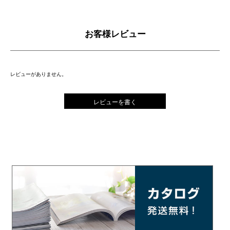
お客様レビュー
レビューがありません。
レビューを書く