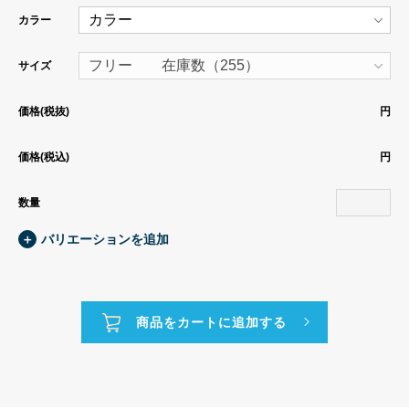
カラー
サイズ
価格(税抜)
円
価格(税込)
円
数量
＋
バリエーションを追加