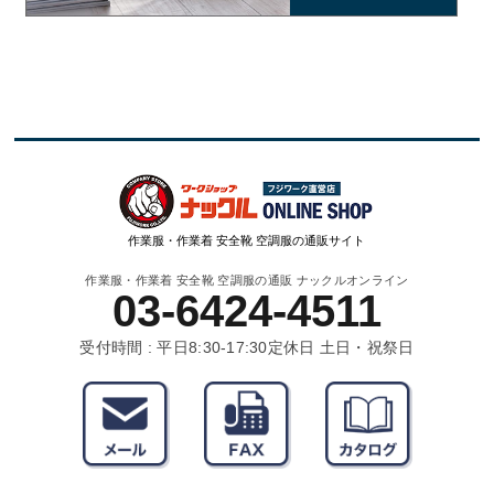
作業服・作業着 安全靴 空調服の通販サイト
作業服・作業着 安全靴 空調服の通販 ナックルオンライン
03-6424-4511
受付時間 : 平日8:30-17:30
定休日 土日・祝祭日