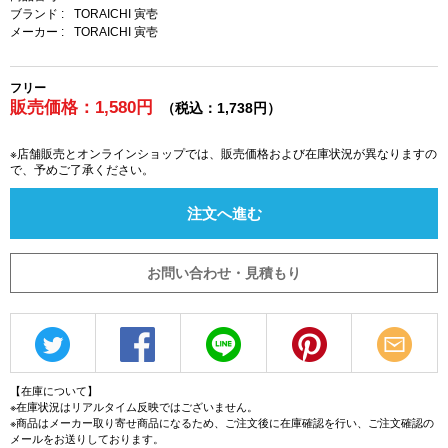
ブランド :
TORAICHI 寅壱
メーカー :
TORAICHI 寅壱
フリー
販売価格：1,580円
（税込：1,738円）
※店舗販売とオンラインショップでは、販売価格および在庫状況が異なりますの
で、予めご了承ください。
注文へ進む
お問い合わせ・見積もり
【在庫について】
※在庫状況はリアルタイム反映ではございません。
※商品はメーカー取り寄せ商品になるため、ご注文後に在庫確認を行い、ご注文確認の
メールをお送りしております。