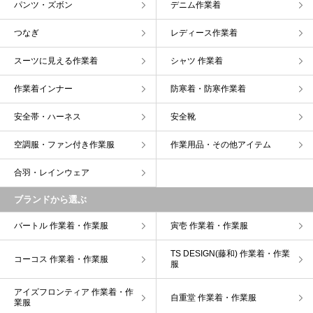
パンツ・ズボン
デニム作業着
つなぎ
レディース作業着
スーツに見える作業着
シャツ 作業着
作業着インナー
防寒着・防寒作業着
安全帯・ハーネス
安全靴
空調服・ファン付き作業服
作業用品・その他アイテム
合羽・レインウェア
ブランドから選ぶ
バートル 作業着・作業服
寅壱 作業着・作業服
TS DESIGN(藤和) 作業着・作業
コーコス 作業着・作業服
服
アイズフロンティア 作業着・作
自重堂 作業着・作業服
業服