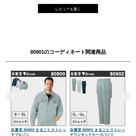
レビューを書く
80901のコーディネート関連商品
自重堂 80900 まるごとストレッ
自重堂 80902 まるごとストレッ
自重
チブルゾン
チワンタックカーゴパンツ
チ長