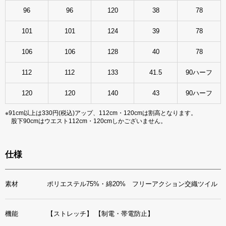
96
96
120
38
78
101
101
124
39
78
106
106
128
40
78
112
112
133
41.5
90ハーフ
120
120
140
43
90ハーフ
※91cm以上は330円(税込)アップ、112cm・120cmは割高となります。
股下90cmはウエスト112cm・120cmしかございません。
仕様
素材
ポリエステル75%・綿20% フリーアクション交織ツイル
機能
【ストレッチ】
【制電・帯電防止】