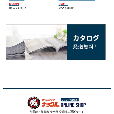
6,580円
5,280円
4,9
(税込:7,238円)
(税込:5,808円)
(税込:
作業服・作業着 安全靴 空調服の通販サイト