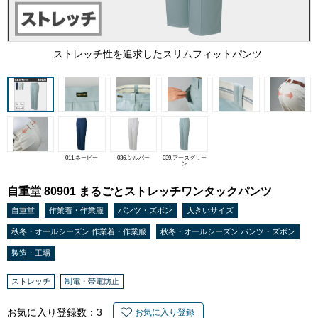
ストレッチ性を追求したスリムフィットパンツ
011.ネービー
036.シルバー
039.アースグリー
ン
自重堂 80901 まるごとストレッチワンタックパンツ
自重堂
作業着・作業服
パンツ・ズボン
大きいサイズ
秋冬・オールシーズン 作業着・作業服
秋冬・オールシーズン パンツ・ズボン
製造・工場
ストレッチ
制電・帯電防止
お気に入り登録数：
3
お気に入り登録