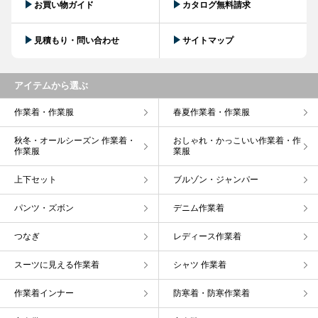
お買い物ガイド
カタログ無料請求
見積もり・問い合わせ
サイトマップ
アイテムから選ぶ
作業着・作業服
春夏作業着・作業服
秋冬・オールシーズン 作業着・
おしゃれ・かっこいい作業着・作
作業服
業服
上下セット
ブルゾン・ジャンパー
パンツ・ズボン
デニム作業着
つなぎ
レディース作業着
スーツに見える作業着
シャツ 作業着
作業着インナー
防寒着・防寒作業着