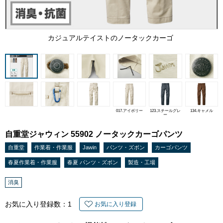
カジュアルテイストのノータックカーゴ
017.アイボリー
123.スチールグレ
134.キャメル
ー
自重堂ジャウィン 55902 ノータックカーゴパンツ
自重堂
作業着・作業服
Jawin
パンツ・ズボン
カーゴパンツ
春夏作業着・作業服
春夏 パンツ・ズボン
製造・工場
消臭
お気に入り登録数：
1
お気に入り登録