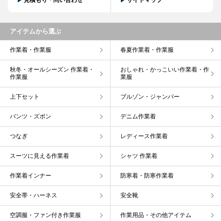
見積もり・問い合わせ
サイトマップ
アイテムから選ぶ
作業着・作業服
春夏作業着・作業服
秋冬・オールシーズン 作業着・
おしゃれ・かっこいい作業着・作
作業服
業服
上下セット
ブルゾン・ジャンパー
パンツ・ズボン
デニム作業着
つなぎ
レディース作業着
スーツに見える作業着
シャツ 作業着
作業着インナー
防寒着・防寒作業着
安全帯・ハーネス
安全靴
空調服・ファン付き作業服
作業用品・その他アイテム