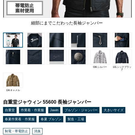
細部にまでこだわった長袖ジャンパー
036.シルバー
131.シックブラッ
ク
134.キャメル
自重堂ジャウィン 55600 長袖ジャンパー
自重堂
作業着・作業服
Jawin
ブルゾン・ジャンパー
大きいサイズ
春夏作業着・作業服
春夏 ブルゾン
製造・工場
制電・帯電防止
消臭