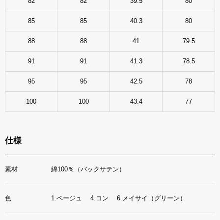
82
82
39.5
80
85
85
40.3
80
88
88
41
79.5
91
91
41.3
78.5
95
95
42.5
78
100
100
43.4
77
仕様
素材
綿100％（バックサテン）
色
1.ベージュ 4.コン 6.メイサイ（グリーン）