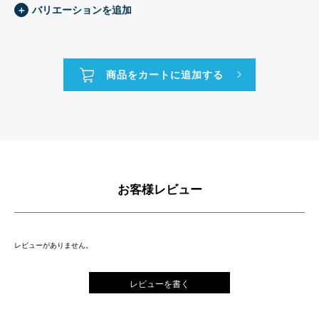
＋
バリエーションを追加
お客様レビュー
レビューがありません。
レビューを書く