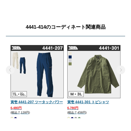
4441-414のコーディネート関連商品
寅壱 4441-207 ツータックパワー
寅壱 4441-301 トビシャツ
寅壱
6,480円
6,780円
6,3
(税込:7,128円)
(税込:7,458円)
(税込: