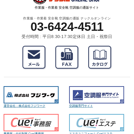
作業服・作業着 安全靴 空調服の通販サイト
作業服・作業着 安全靴 空調服の通販 ナックルオンライン
03-6424-4511
受付時間 : 平日8:30-17:30
定休日 土日・祝祭日
運営会社：株式会社フジワーク
空調服専門サイト
事務服・会社制服 Cue!事務服
エステユニフォーム Cue!エステ