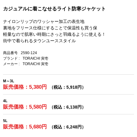
カジュアルに着こなせるライト防寒ジャケット
ナイロンリップのワッシャー加工の表生地
裏地をフリース仕様にすることで保温性も買う保
軽量なので肌寒い時期にさっと羽織るように使える！
街中で着られるタウンユーススタイル
商品番号
2590-124
ブランド :
TORAICHI 寅壱
メーカー :
TORAICHI 寅壱
M～3L
販売価格：5,380円
（税込：5,918円）
4L
販売価格：5,580円
（税込：6,138円）
5L
販売価格：5,680円
（税込：6,248円）