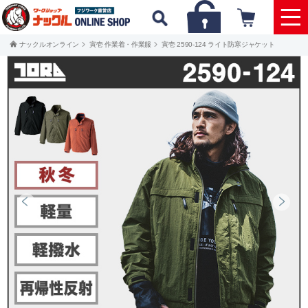
ナックルオンライン
寅壱 作業着・作業服
寅壱 2590-124 ライト防寒ジャケット