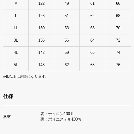
M
122
49
61
66
L
126
51
62
68
LL
130
53
63
70
3L
136
56
64
72
4L
142
59
65
74
5L
148
62
65
76
※4L以上は割高になります。
仕様
表：ナイロン100％
素材
裏：ポリエステル100％