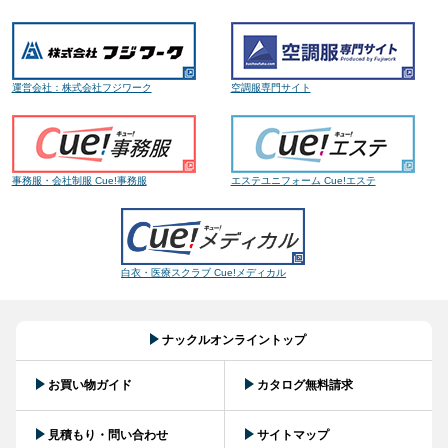
運営会社：株式会社フジワーク
空調服専門サイト
事務服・会社制服 Cue!事務服
エステユニフォーム Cue!エステ
白衣・医療スクラブ Cue!メディカル
ナックルオンライントップ
お買い物ガイド
カタログ無料請求
見積もり・問い合わせ
サイトマップ