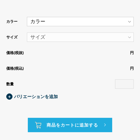
カラー
サイズ
価格(税抜)
円
価格(税込)
円
数量
＋
バリエーションを追加