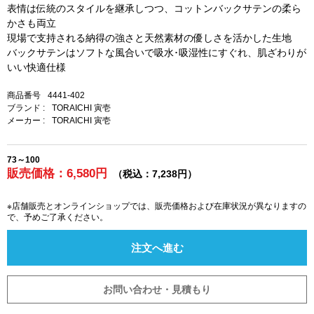
表情は伝統のスタイルを継承しつつ、コットンバックサテンの柔ら
かさも両立
現場で支持される納得の強さと天然素材の優しさを活かした生地
バックサテンはソフトな風合いで吸水･吸湿性にすぐれ、肌ざわりが
いい快適仕様
商品番号
4441-402
ブランド :
TORAICHI 寅壱
メーカー :
TORAICHI 寅壱
73～100
販売価格：6,580円
（税込：7,238円）
※店舗販売とオンラインショップでは、販売価格および在庫状況が異なりますの
で、予めご了承ください。
注文へ進む
お問い合わせ・見積もり