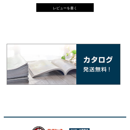
レビューを書く