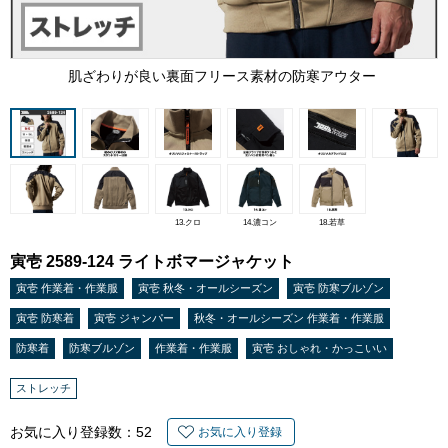
肌ざわりが良い裏面フリース素材の防寒アウター
13.クロ
14.濃コン
18.若草
寅壱 2589-124 ライトボマージャケット
寅壱 作業着・作業服
寅壱 秋冬・オールシーズン
寅壱 防寒ブルゾン
寅壱 防寒着
寅壱 ジャンパー
秋冬・オールシーズン 作業着・作業服
防寒着
防寒ブルゾン
作業着・作業服
寅壱 おしゃれ・かっこいい
ストレッチ
お気に入り登録数：
52
お気に入り登録