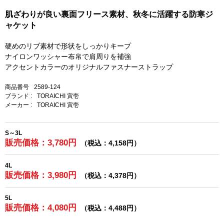
肌ざわりが良い裏面フリース素材、秋冬に活躍する防寒ジ
ャケット
硬めのリブ素材で形状をしっかりキープ
ナイロンワッシャー布帛で肩周りを補強
アクセントカラーのオリジナルファスナーストラップ
商品番号
2589-124
ブランド :
TORAICHI 寅壱
メーカー :
TORAICHI 寅壱
S～3L
販売価格：3,780円
（税込：4,158円）
4L
販売価格：3,980円
（税込：4,378円）
5L
販売価格：4,080円
（税込：4,488円）