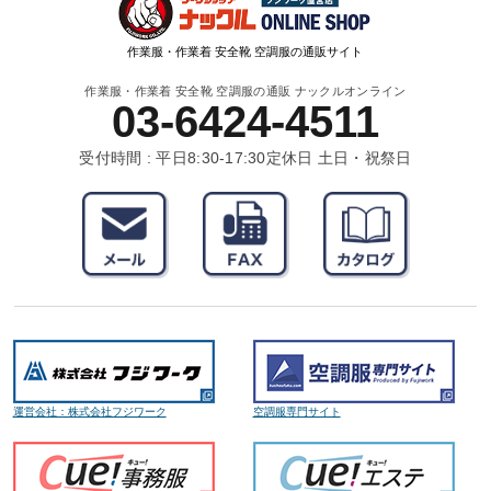
作業服・作業着 安全靴 空調服の通販サイト
作業服・作業着 安全靴 空調服の通販 ナックルオンライン
03-6424-4511
受付時間 : 平日8:30-17:30
定休日 土日・祝祭日
運営会社：株式会社フジワーク
空調服専門サイト