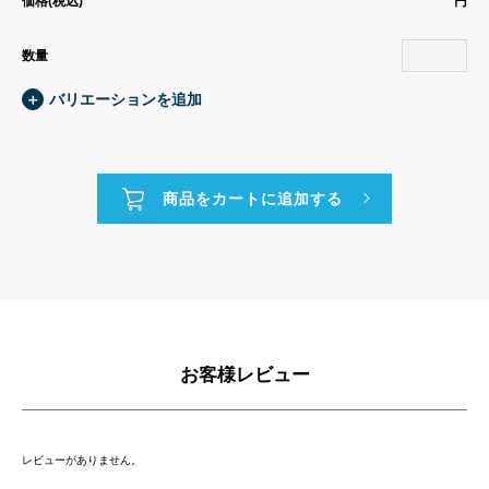
価格(税込)
円
数量
＋
バリエーションを追加
お客様レビュー
レビューがありません。