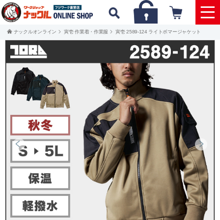
ナックルオンライン
寅壱 作業着・作業服
寅壱 2589-124 ライトボマージャケット