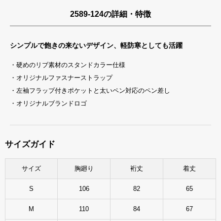
2589-124の詳細・特徴
シンプルで飽きの来ないデザイン、軽防寒としても活躍
・硬めのリブ素材のスタンドカラー仕様
・オリジナルファスナーストラップ
・左袖フラップ付きポケットと太いペン対応のペン差し
・オリジナルブランドロゴ
サイズガイド
サイズ
胸廻り
裄丈
着丈
S
106
82
65
M
110
84
67