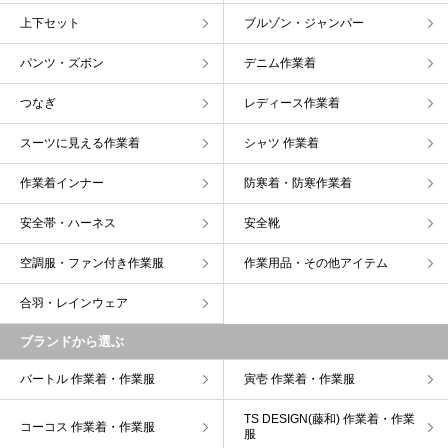
上下セット
ブルゾン・ジャンパー
パンツ・ズボン
デニム作業着
つなぎ
レディース作業着
スーツに見える作業着
シャツ 作業着
作業着インナー
防寒着・防寒作業着
安全帯・ハーネス
安全靴
空調服・ファン付き作業服
作業用品・その他アイテム
合羽・レインウェア
ブランドから選ぶ
バートル 作業着・作業服
寅壱 作業着・作業服
TS DESIGN(藤和) 作業着・作業
コーコス 作業着・作業服
服