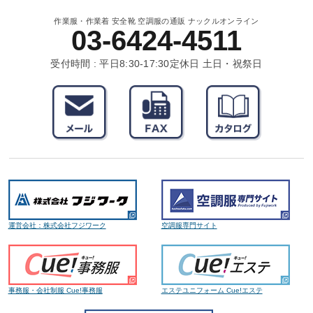
作業服・作業着 安全靴 空調服の通販 ナックルオンライン
03-6424-4511
受付時間 : 平日8:30-17:30
定休日 土日・祝祭日
運営会社：株式会社フジワーク
空調服専門サイト
事務服・会社制服 Cue!事務服
エステユニフォーム Cue!エステ