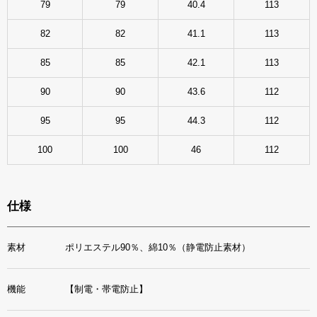
79
79
40.4
113
82
82
41.1
113
85
85
42.1
113
90
90
43.6
112
95
95
44.3
112
100
100
46
112
仕様
素材
ポリエステル90％、綿10％（静電防止素材）
機能
【制電・帯電防止】