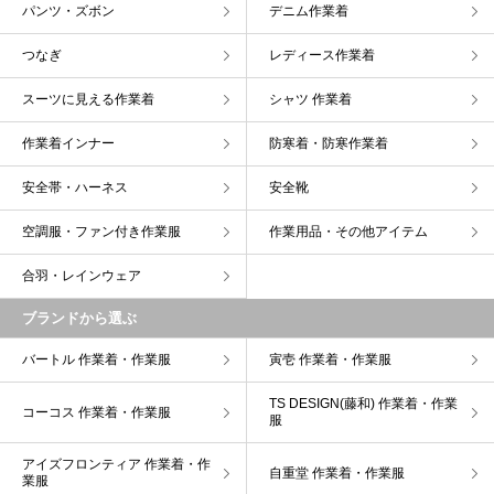
パンツ・ズボン
デニム作業着
つなぎ
レディース作業着
スーツに見える作業着
シャツ 作業着
作業着インナー
防寒着・防寒作業着
安全帯・ハーネス
安全靴
空調服・ファン付き作業服
作業用品・その他アイテム
合羽・レインウェア
ブランドから選ぶ
バートル 作業着・作業服
寅壱 作業着・作業服
TS DESIGN(藤和) 作業着・作業
コーコス 作業着・作業服
服
アイズフロンティア 作業着・作
自重堂 作業着・作業服
業服