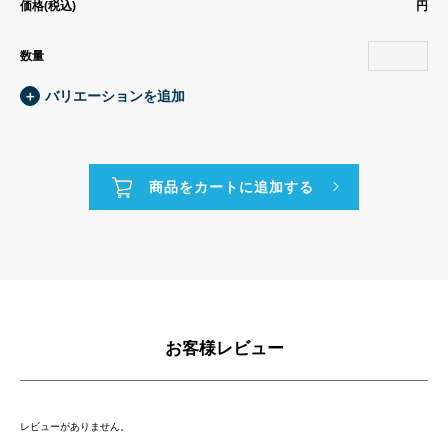
価格(税込)
円
数量
＋
バリエーションを追加
お客様レビュー
レビューがありません。