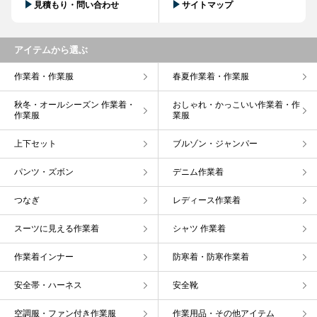
見積もり・問い合わせ
サイトマップ
アイテムから選ぶ
作業着・作業服
春夏作業着・作業服
秋冬・オールシーズン 作業着・
おしゃれ・かっこいい作業着・作
作業服
業服
上下セット
ブルゾン・ジャンパー
パンツ・ズボン
デニム作業着
つなぎ
レディース作業着
スーツに見える作業着
シャツ 作業着
作業着インナー
防寒着・防寒作業着
安全帯・ハーネス
安全靴
空調服・ファン付き作業服
作業用品・その他アイテム