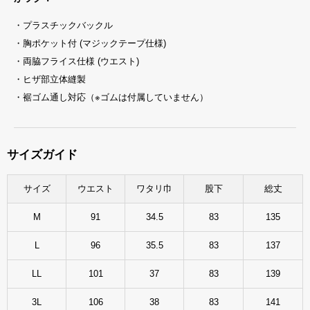
・プラスチックバックル
・胸ポケット付 (マジックテープ仕様)
・両脇フライス仕様 (ウエスト)
・ヒザ部立体縫製
・裾ゴム通し対応（※ゴムは付属していません）
サイズガイド
サイズ
ウエスト
ワタリ巾
股下
総丈
M
91
34.5
83
135
L
96
35.5
83
137
LL
101
37
83
139
3L
106
38
83
141