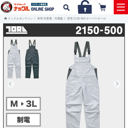
ナックルオンライン
寅壱 作業着・作業服
寅壱 2150-500 オーバーオール