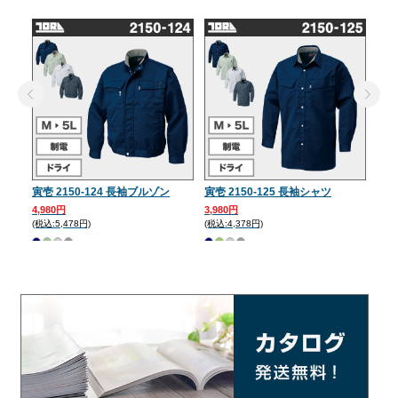
寅壱 2150-124 長袖ブルゾン
寅壱 2150-125 長袖シャツ
寅壱
4,980円
3,980円
9,0
(税込:5,478円)
(税込:4,378円)
(税込: